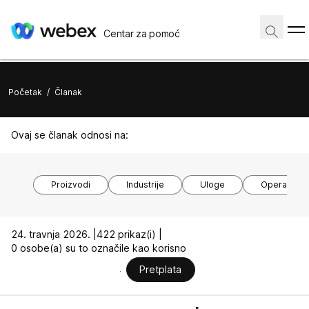
Centar za pomoć
Početak
/
Članak
Ovaj se članak odnosi na:
Proizvodi
Industrije
Uloge
Operacijski
24. travnja 2026. |
422 prikaz(i) |
0 osobe(a) su to označile kao korisno
Pretplata