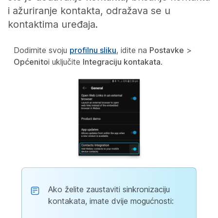
i ažuriranje kontakta, odražava se u
kontaktima uređaja.
Dodirnite svoju
profilnu sliku
, idite na
Postavke
>
Općenito
i uključite
Integraciju kontakata
.
Ako želite zaustaviti sinkronizaciju
kontakata, imate dvije mogućnosti: