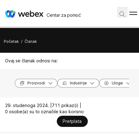
Centar za pomoć
Početak
/
Članak
Ovaj se članak odnosi na:
Proizvodi
Industrije
Uloge
29. studenoga 2024. |
711 prikaz(i) |
0 osobe(a) su to označile kao korisno
Pretplata