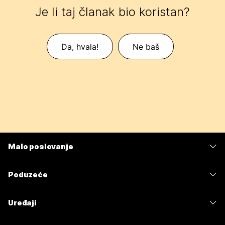
Je li taj članak bio koristan?
Da, hvala!
Ne baš
Malo poslovanje
Cijene
Poduzeće
Aplikacija Webex
Webex Suite
Uređaji
Sastanci
Calling
Slušalice
Calling