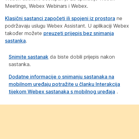
Meetings, Webex Webinars i Webex.
Klasični sastanci započeti ili spojeni iz prostora
ne
podržavaju uslugu Webex Assistant. U aplikaciji Webex
također možete
preuzeti prijepis bez snimanja
sastanka
.
Snimite sastanak
da biste dobili prijepis nakon
sastanka.
Dodatne informacije o snimanju sastanaka na
mobilnom uređaju potražite u članku Interakcija
tijekom Webex sastanaka s mobilnog uređaja
.