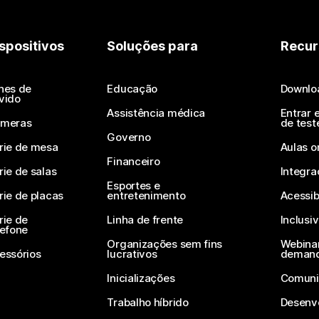
spositivos
Soluções para
Recur
nes de
Educação
Downlo
vido
Assistência médica
Entrar 
meras
de test
Governo
rie de mesa
Aulas o
Financeiro
rie de salas
Integra
Esportes e
rie de placas
entretenimento
Acessib
rie de
Linha de frente
Inclusi
lefone
Organizações sem fins
Webinar
essórios
lucrativos
deman
Inicializações
Comuni
Trabalho híbrido
Desenv