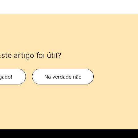
ste artigo foi útil?
gado!
Na verdade não