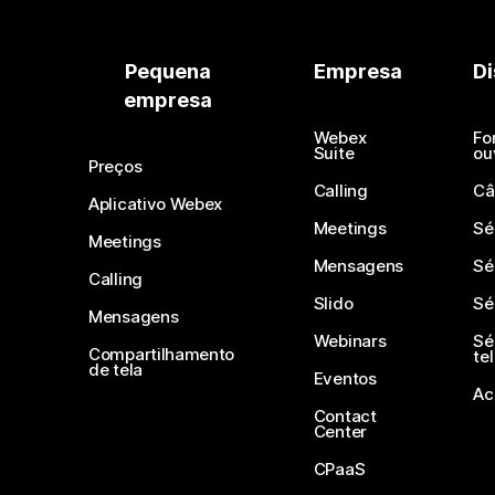
Pequena
Empresa
Di
empresa
Webex
Fo
Suite
ou
Preços
Calling
Câ
Aplicativo Webex
Meetings
Sé
Meetings
Mensagens
Sé
Calling
Slido
Sé
Mensagens
Webinars
Sé
Compartilhamento
te
de tela
Eventos
Ac
Contact
Center
CPaaS