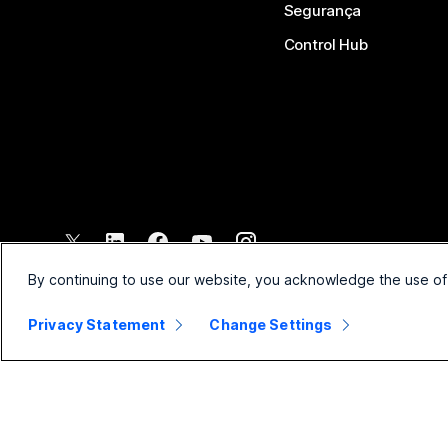
Segurança
Control Hub
©
2026
Cisco e/ou suas afiliadas. Todos os direitos reservados.
By continuing to use our website, you acknowledge the use of
Privacy Statement
Change Settings