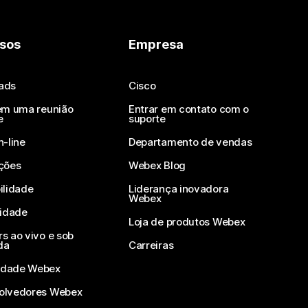
sos
Empresa
ads
Cisco
em uma reunião
Entrar em contato com o
e
suporte
n-line
Departamento de vendas
ções
Webex Blog
ilidade
Liderança inovadora
Webex
vidade
Loja de produtos Webex
s ao vivo e sob
da
Carreiras
dade Webex
olvedores Webex