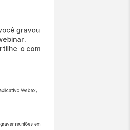
 você gravou
webinar.
rtilhe-o com
aplicativo Webex,
gravar reuniões em