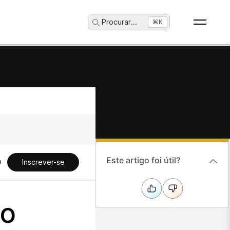
Procurar
...
⌘K
Este artigo foi útil?
Inscrever-se
ão