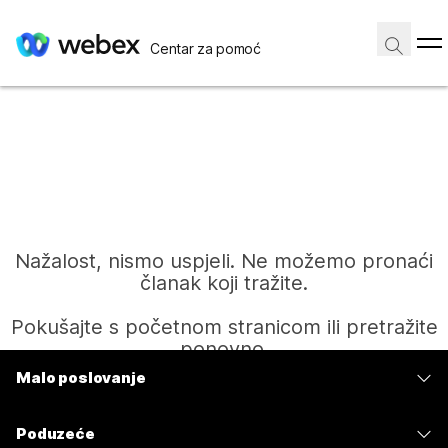
Centar za pomoć
Nažalost, nismo uspjeli. Ne možemo pronaći
članak koji tražite.
Pokušajte s početnom stranicom ili pretražite
ponovno.
Malo poslovanje
Cijene
Početak
Poduzeće