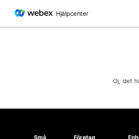
Hjälpcenter
Oj, det h
Små
Företag
Enh