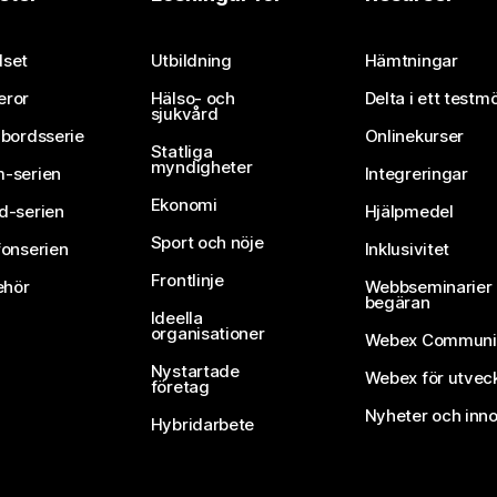
Skicka in en fråga
set
Utbildning
Hämtningar
eror
Hälso- och
Delta i ett testm
sjukvård
vbordsserie
Onlinekurser
Statliga
myndigheter
-serien
Integreringar
Ekonomi
d-serien
Hjälpmedel
Sport och nöje
fonserien
Inklusivitet
Frontlinje
ehör
Webbseminarier 
begäran
Ideella
organisationer
Webex Communi
Nystartade
Webex för utvec
företag
Nyheter och inno
Hybridarbete