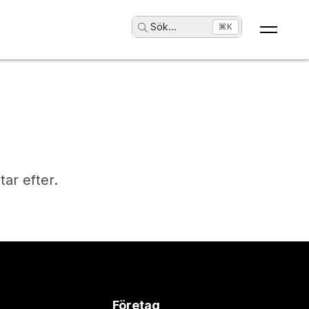
Sök
...
⌘K
tar efter.
Företag