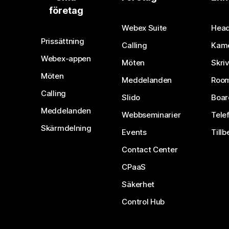
företag
Webex Suite
Head
Prissättning
Calling
Kam
Webex-appen
Möten
Skri
Möten
Meddelanden
Room
Calling
Slido
Boar
Meddelanden
Webbseminarier
Tele
Skärmdelning
Events
Tillb
Contact Center
CPaaS
Säkerhet
Control Hub