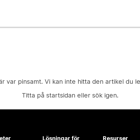
är var pinsamt. Vi kan inte hitta den artikel du le
Titta på startsidan eller sök igen.
Start
eter
Lösningar för
Resurser
Behöver du ett svar?