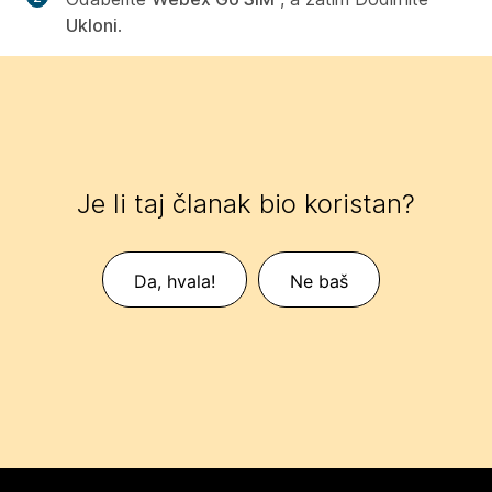
Ukloni
.
Je li taj članak bio koristan?
Da, hvala!
Ne baš