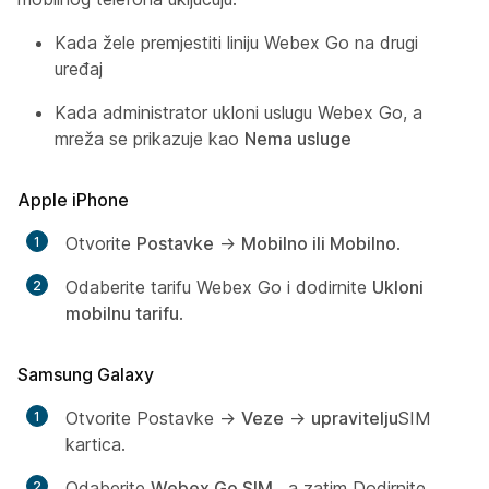
Kada žele premjestiti liniju Webex Go na drugi
uređaj
Kada administrator ukloni uslugu Webex Go, a
mreža se prikazuje kao
Nema usluge
Apple iPhone
Otvorite
Postavke
→
Mobilno ili Mobilno
.
Odaberite tarifu
Webex Go i dodirnite
Ukloni
mobilnu tarifu
.
Samsung Galaxy
Otvorite Postavke
→
Veze
→
upravitelju
SIM
kartica.
Odaberite
Webex Go SIM
, a zatim Dodirnite