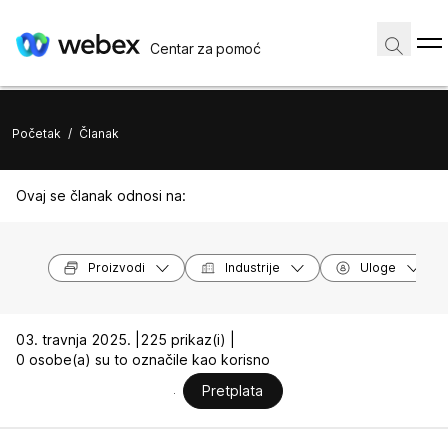
Centar za pomoć
Početak
/
Članak
Ovaj se članak odnosi na:
Proizvodi
Industrije
Uloge
03. travnja 2025. |
225 prikaz(i) |
0 osobe(a) su to označile kao korisno
Pretplata