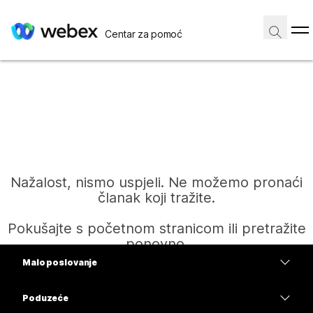
Centar za pomoć
Nažalost, nismo uspjeli. Ne možemo pronaći
članak koji tražite.
Pokušajte s početnom stranicom ili pretražite
ponovno.
Malo poslovanje
Cijene
Poduzeće
Početak