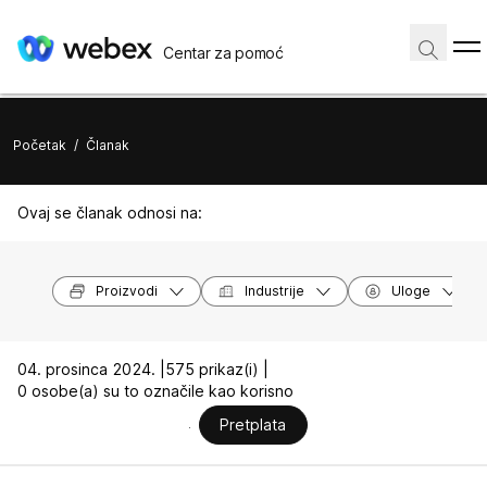
Centar za pomoć
Početak
/
Članak
Ovaj se članak odnosi na:
Proizvodi
Industrije
Uloge
04. prosinca 2024. |
575 prikaz(i) |
0 osobe(a) su to označile kao korisno
Pretplata