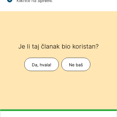
Kliknite na
Spremi
.
Je li taj članak bio koristan?
Da, hvala!
Ne baš