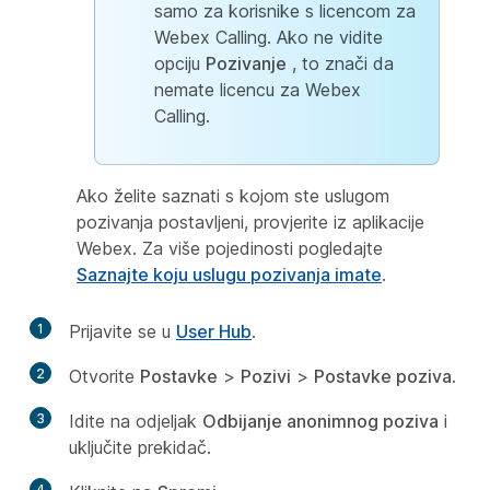
samo za korisnike s licencom za
Webex Calling. Ako ne vidite
opciju
Pozivanje
, to znači da
nemate licencu za Webex
Calling.
Ako želite saznati s kojom ste uslugom
pozivanja postavljeni, provjerite iz aplikacije
Webex. Za više pojedinosti pogledajte
Saznajte koju uslugu pozivanja imate
.
1
Prijavite se u
User Hub
.
2
Otvorite
Postavke
>
Pozivi
>
Postavke poziva
.
3
Idite na odjeljak
Odbijanje anonimnog poziva
i
uključite prekidač.
4