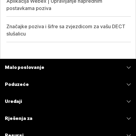
Aplikacija Webex | Upravljanje naprednim
postavkama poziva
Značajke poziva i šifre sa zvjezdicom za vašu DECT
slušalicu
Malo poslovanje
Cijene
Poduzeće
Aplikacija Webex
Webex Suite
Uređaji
Sastanci
Calling
Slušalice
Calling
Rješenja za
Sastanci
Kamere
Poruke
Obrazovanje
Poruke
Resursi