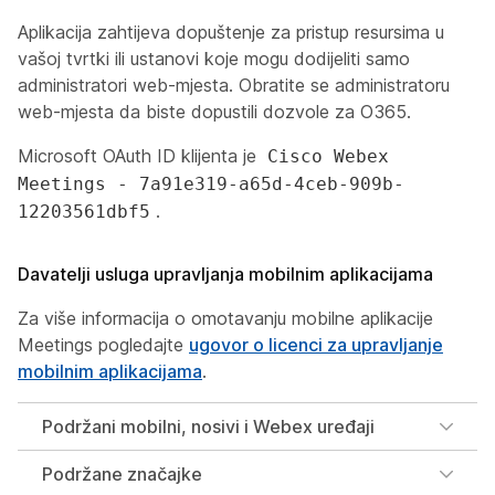
Aplikacija zahtijeva dopuštenje za pristup resursima u
vašoj tvrtki ili ustanovi koje mogu dodijeliti samo
administratori web-mjesta. Obratite se administratoru
web-mjesta da biste dopustili dozvole za O365.
Microsoft OAuth ID klijenta je
Cisco Webex
Meetings - 7a91e319-a65d-4ceb-909b-
.
12203561dbf5
Davatelji usluga upravljanja mobilnim aplikacijama
Za više informacija o omotavanju mobilne aplikacije
Meetings pogledajte
ugovor o licenci za upravljanje
mobilnim aplikacijama
.
Podržani mobilni, nosivi i Webex uređaji
Podržane značajke