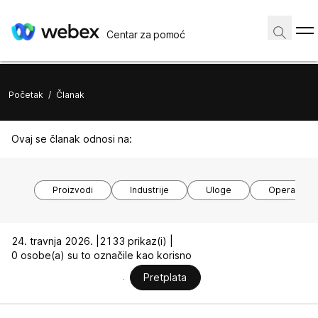
Centar za pomoć
Početak
/
Članak
Ovaj se članak odnosi na:
Proizvodi
Industrije
Uloge
Operacijski
24. travnja 2026. |
2133 prikaz(i) |
0 osobe(a) su to označile kao korisno
Pretplata