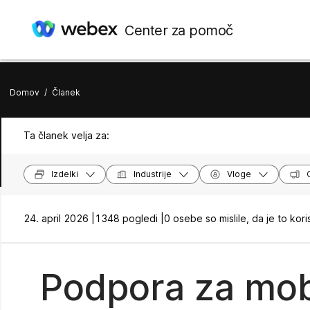
Center za pomoč
Domov
/
Članek
Ta članek velja za:
Izdelki
Industrije
Vloge
24. april 2026 |
1348 pogledi |
0 osebe so mislile, da je to kori
Podpora za mob