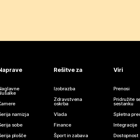
Naprave
Rešitve za
Viri
Naglavne
Izobrazba
Prenosi
slušalke
Zdravstvena
Pridružite 
Kamere
oskrba
sestanku
Serija namizja
Vlada
Spletna pre
Serija sobe
Finance
Integracije
Serija plošče
Šport in zabava
Dostopnost