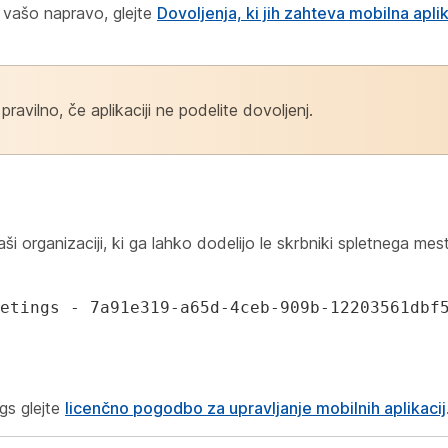
z vašo napravo, glejte
Dovoljenja, ki jih zahteva mobilna apl
avilno, če aplikaciji ne podelite dovoljenj.
i organizaciji, ki ga lahko dodelijo le skrbniki spletnega mes
etings - 7a91e319-a65d-4ceb-909b-12203561dbf
gs glejte
licenčno pogodbo za upravljanje mobilnih aplikacij