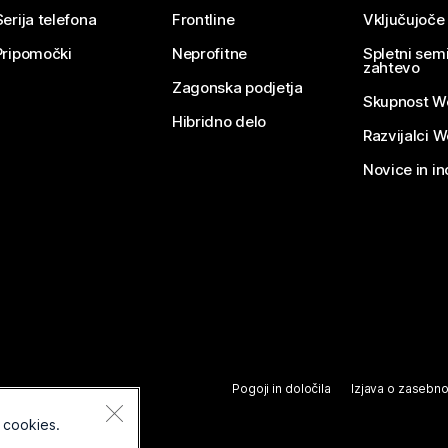
Serija telefona
Frontline
Vključujoče
Pripomočki
Neprofitne
Spletni semi
zahtevo
Zagonska podjetja
Skupnost W
Hibridno delo
Razvijalci 
Novice in in
Pogoji in določila
Izjava o zasebno
 cookies.