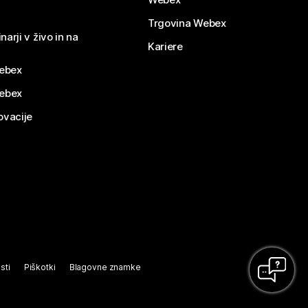
Trgovina Webex
narji v živo in na
Kariere
ebex
Webex
ovacije
sti
Piškotki
Blagovne znamke