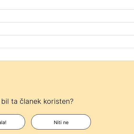
e bil ta članek koristen?
la!
Niti ne