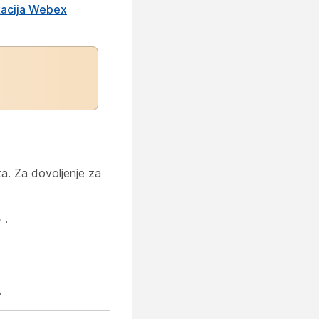
ikacija Webex
ta. Za dovoljenje za
.
5
.