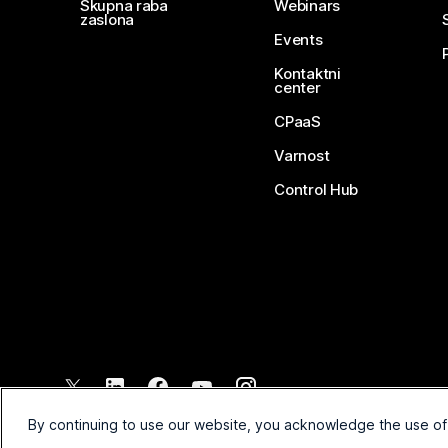
Skupna raba
Webinars
zaslona
Events
Kontaktni
center
CPaaS
Varnost
Control Hub
©
2026
Cisco in/ali povezane družbe. Vse pravice pridržane.
By continuing to use our website, you acknowledge the use of