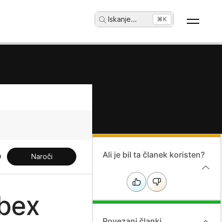
Iskanje
...
⌘K
Ali je bil ta članek koristen?
Naroči
ebex
Povezani članki