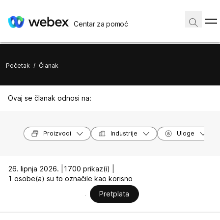
Centar za pomoć
Početak
/
Članak
Ovaj se članak odnosi na:
Proizvodi
Industrije
Uloge
26. lipnja 2026. |
1700 prikaz(i) |
1 osobe(a) su to označile kao korisno
Pretplata