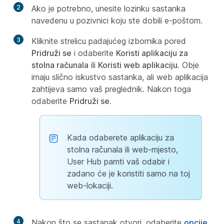
2
Ako je potrebno, unesite lozinku sastanka
navedenu u pozivnici koju ste dobili e-poštom.
3
Kliknite strelicu padajućeg izbornika pored
Pridruži se
i odaberite
Koristi aplikaciju za
stolna računala
ili
Koristi web aplikaciju
. Obje
imaju slično iskustvo sastanka, ali web aplikacija
zahtijeva samo vaš preglednik. Nakon toga
odaberite
Pridruži se.
Kada odaberete aplikaciju za
stolna računala ili web-mjesto,
User Hub pamti vaš odabir i
zadano će je koristiti samo na toj
web-lokaciji.
4
Nakon što se sastanak otvori, odaberite
opcije