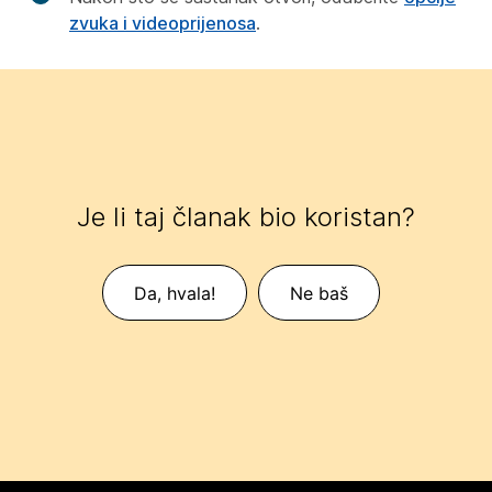
zvuka i videoprijenosa
.
Je li taj članak bio koristan?
Da, hvala!
Ne baš