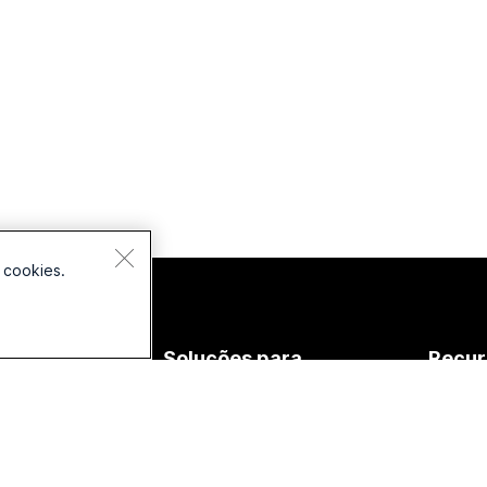
 cookies.
spositivos
Soluções para
Recur
nes de
Educação
Downlo
vido
Assistência médica
Entrar 
meras
de test