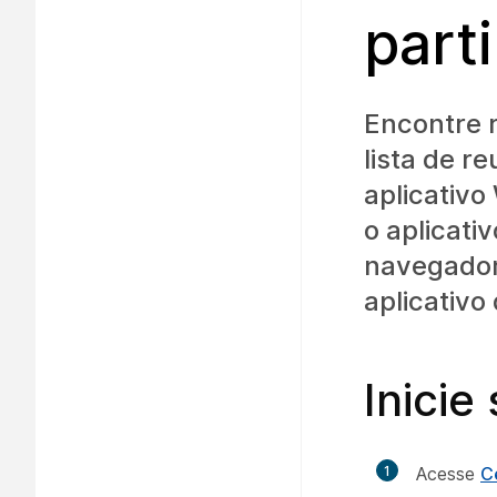
part
Encontre 
lista de r
aplicativo
o aplicati
navegador 
aplicativo
Inicie
1
Acesse
C