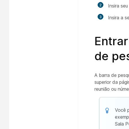
2
Insira se
3
Insira a 
Entra
de pe
A barra de pesq
superior da pági
reunião ou núme
Você p
exempl
Sala P