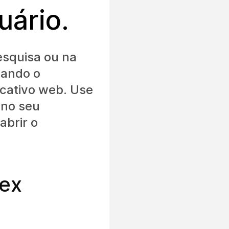
uário.
esquisa ou na
sando o
icativo web. Use
 no seu
abrir o
bex