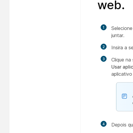
web.
1
Selecion
juntar.
2
Insira a 
3
Clique na
Usar apli
aplicativ
4
Depois qu