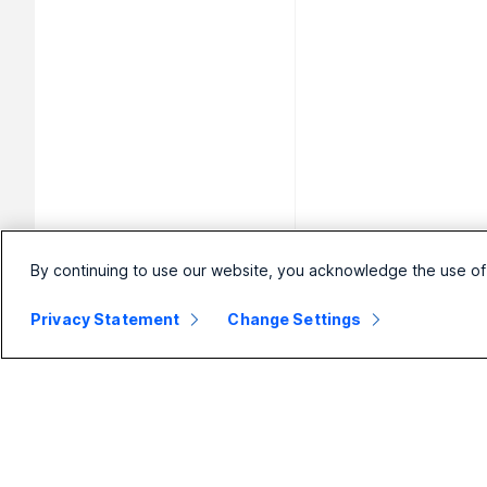
By continuing to use our website, you acknowledge the use of
Privacy Statement
Change Settings
Pequena
Empresa
Di
empresa
Webex
Fo
Suite
ou
Preços
Calling
Câ