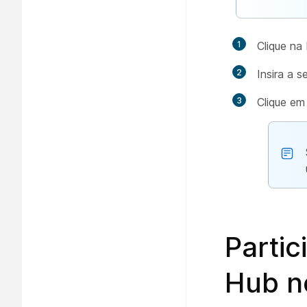
1
Clique na
2
Insira a 
3
Clique e
Partic
Hub no