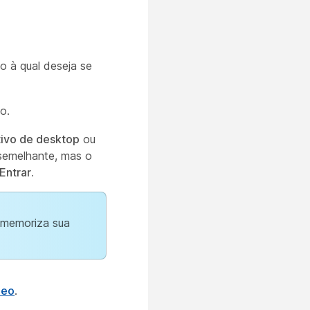
o à qual deseja se
o.
tivo de desktop
ou
semelhante, mas o
Entrar.
b memoriza sua
deo
.