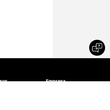
sos
Empresa
ads
Cisco
em uma reunião
Entrar em contato com o
e
suporte