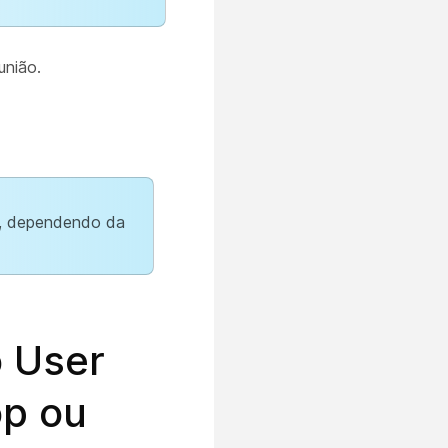
união.
p, dependendo da
o User
op ou