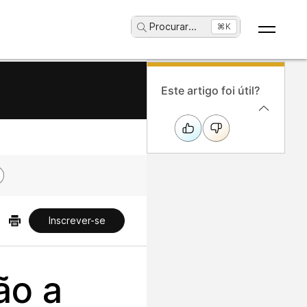
Procurar
...
⌘K
Este artigo foi útil?
Inscrever-se
ão a