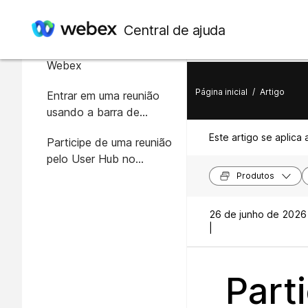
Neste artigo
Central de ajuda
Inicie sessão no seu site
Webex
Página inicial
/
Artigo
Entrar em uma reunião
usando a barra de
pesquisa
Este artigo se aplica 
Participe de uma reunião
pelo User Hub no
aplicativo para desktop
Produtos
ou web.
26 de junho de 2026
|
Part