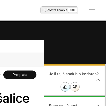
Pretraživanje
...
⌘K
Je li taj članak bio koristan?
Pretplata
šalice
Povezani članci