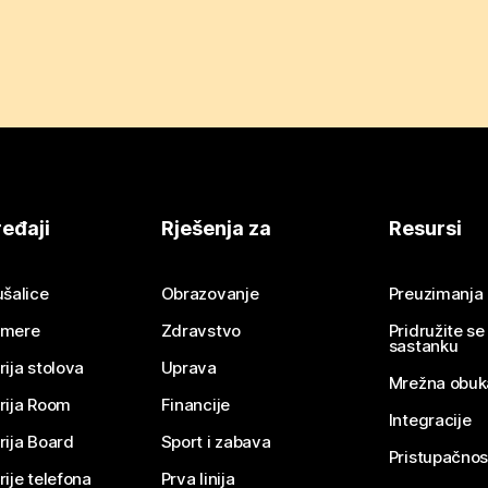
eđaji
Rješenja za
Resursi
ušalice
Obrazovanje
Preuzimanja
mere
Zdravstvo
Pridružite s
sastanku
rija stolova
Uprava
Mrežna obuk
rija Room
Financije
Integracije
rija Board
Sport i zabava
Pristupačnos
rije telefona
Prva linija