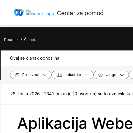
Centar za pomoć
Početak
/
Članak
Ovaj se članak odnosi na:
Proizvodi
Industrije
Uloge
26. lipnja 2026. |
1341 prikaz(i) |
0 osobe(a) su to označile ka
Aplikacija Webe