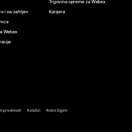
Trgovina opreme za Webex
o i na zahtjev
Karijera
nica
za Webex
vacije
ti privatnosti
Kolačići
Robni žigovi