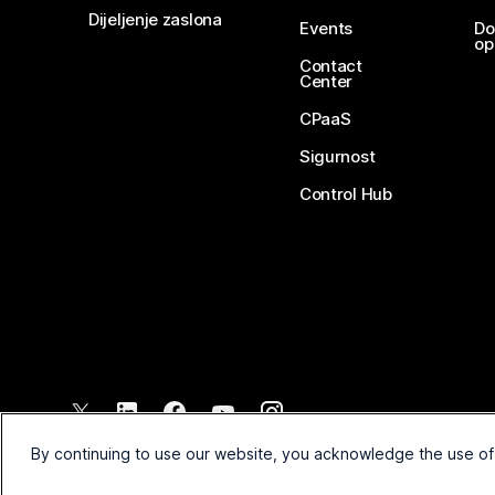
Dijeljenje zaslona
Events
Do
op
Contact
Center
CPaaS
Sigurnost
Control Hub
©
2026
Cisco i/ili njegova povezana društva. Sva prava pridržana.
By continuing to use our website, you acknowledge the use of