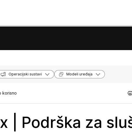
Operacijski sustavi
Modeli uređaja
o korisno
x | Podrška za slu