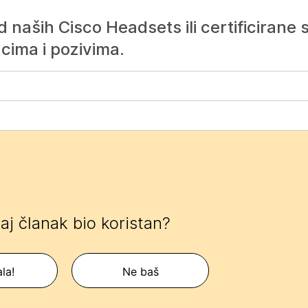
 naših Cisco Headsets ili certificirane s
cima i pozivima.
 taj članak bio koristan?
la!
Ne baš