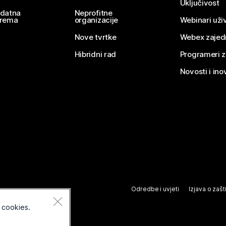
Uključivost
datna
Neprofitne
rema
organizacije
Webinari uživ
Nove tvrtke
Webex zajed
Hibridni rad
Programeri 
Novosti i ino
Odredbe i uvjeti
Izjava o zašti
 cookies.