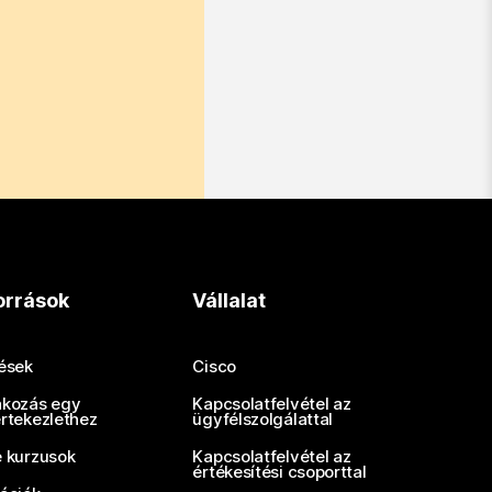
orrások
Vállalat
tések
Cisco
akozás egy
Kapcsolatfelvétel az
értekezlethez
ügyfélszolgálattal
e kurzusok
Kapcsolatfelvétel az
értékesítési csoporttal