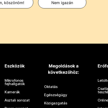
en, köszönöm!
Nem igazán
Eszközök
Megoldások a
Erőf
következőhöz:
Mikrofonos
Letöl
fejhallgatók
Oktatás
Csatl
Kamerák
teszt
Egészségügy
Asztali sorozat
Onlin
Közigazgatás