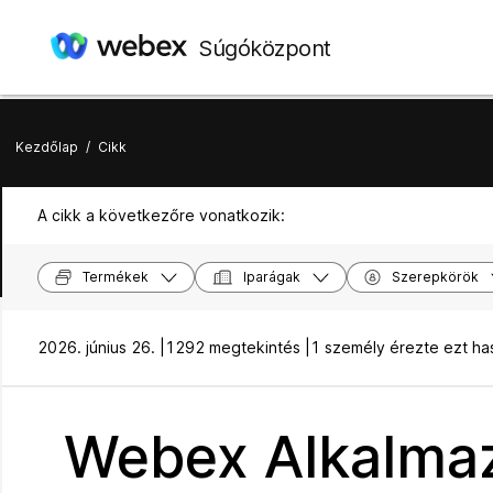
Súgóközpont
Kezdőlap
/
Cikk
A cikk a következőre vonatkozik:
Termékek
Iparágak
Szerepkörök
2026. június 26. |
1292 megtekintés |
1 személy érezte ezt h
Webex Alkalmazá