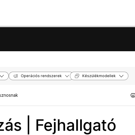
Operációs rendszerek
Készülékmodellek
asznosnak
s | Fejhallgató