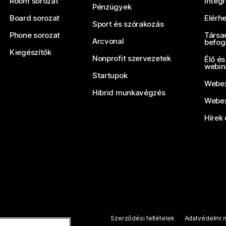
Room sorozat
Integ
Pénzügyek
Board sorozat
Elérh
Sport és szórakozás
Phone sorozat
Társa
Arcvonal
befog
Kiegészítők
Nonprofit szervezetek
Élő és
webin
Startupok
Webex
Hibrid munkavégzés
Webex
Hírek 
Szerződési feltételek
Adatvédelmi n