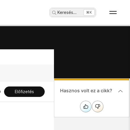
Keresés
...
⌘K
Hasznos volt ez a cikk?
Előfizetés