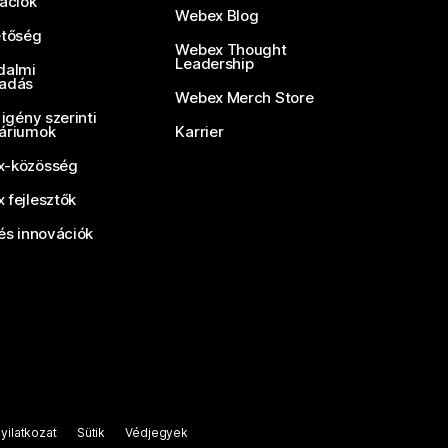
rációk
Webex Blog
etőség
Webex Thought
Leadership
dalmi
adás
Webex Merch Store
 igény szerinti
áriumok
Karrier
-közösség
 fejlesztők
és innovációk
yilatkozat
Sütik
Védjegyek