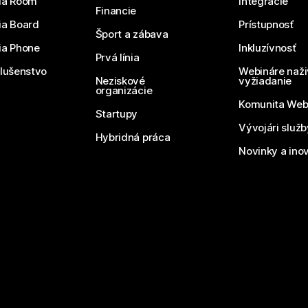
ia Room
Integrácie
Financie
ia Board
Prístupnosť
Šport a zábava
ia Phone
Inkluzívnosť
Prvá línia
slušenstvo
Webináre naži
Neziskové
vyžiadanie
organizácie
Komunita We
Startupy
Vývojári služ
Hybridná práca
Novinky a ino