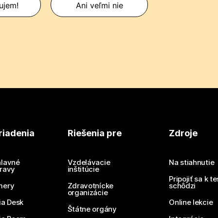
ujem!
Ani veľmi nie
riadenia
Riešenia pre
Zdroje
lavné
Vzdelávacie
Na stiahnutie
ravy
inštitúcie
Pripojiť sa k t
mery
Zdravotnícke
schôdzi
organizácie
ia Desk
Online lekcie
Štátne orgány