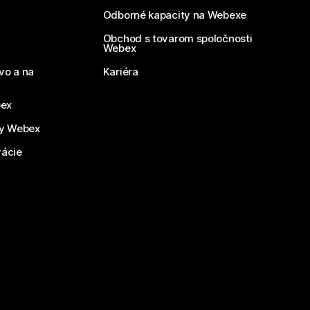
Odborné kapacity na Webexe
Obchod s tovarom spoločnosti
Webex
vo a na
Kariéra
bex
by Webex
vácie