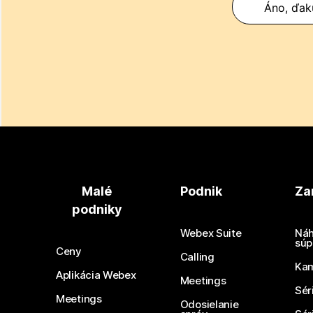
Áno, ďak
Malé
Podnik
Za
podniky
Webex Suite
Náh
súp
Ceny
Calling
Ka
Aplikácia Webex
Meetings
Sér
Meetings
Odosielanie