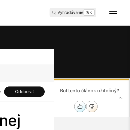
Vyhľadávanie
...
⌘K
Bol tento článok užitočný?
Odoberať
nej