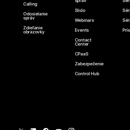
správ
Sér
Calling
Slido
Sér
Odosielanie
správ
Webinars
Sér
Zdieľanie
Events
Prí
obrazovky
Contact
Center
CPaaS
Zabezpečenie
Control Hub