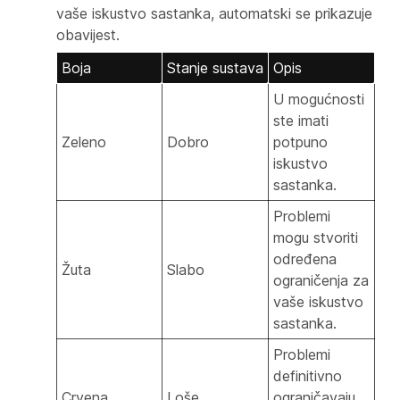
vaše iskustvo sastanka, automatski se prikazuje
obavijest.
Boja
Stanje sustava
Opis
U mogućnosti
ste imati
Zeleno
Dobro
potpuno
iskustvo
sastanka.
Problemi
mogu stvoriti
određena
Žuta
Slabo
ograničenja za
vaše iskustvo
sastanka.
Problemi
definitivno
Crvena
Loše
ograničavaju