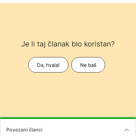
Je li taj članak bio koristan?
Da, hvala!
Ne baš
Povezani članci