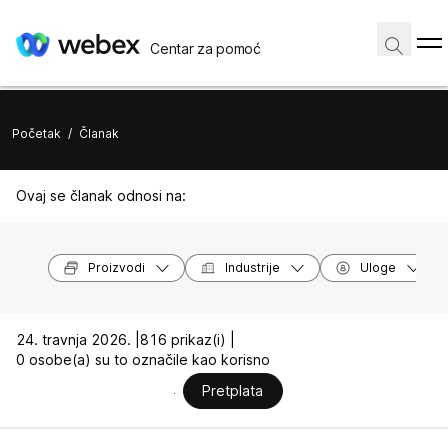
Centar za pomoć
Početak
/
Članak
Ovaj se članak odnosi na:
Proizvodi
Industrije
Uloge
24. travnja 2026. |
816 prikaz(i) |
0 osobe(a) su to označile kao korisno
Pretplata