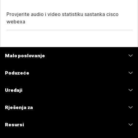
Provjerite audio i video statistiku sastanka cisco
webexa
Malo poslovanje
Cijene
Poduzeće
Aplikacija Webex
Webex Suite
Uređaji
Sastanci
Calling
Slušalice
Calling
Rješenja za
Sastanci
Kamere
Poruke
Obrazovanje
Poruke
Resursi
Serija stolova
Dijeljenje zaslona
Zdravstvo
Slido
Preuzimanja
Serija Room