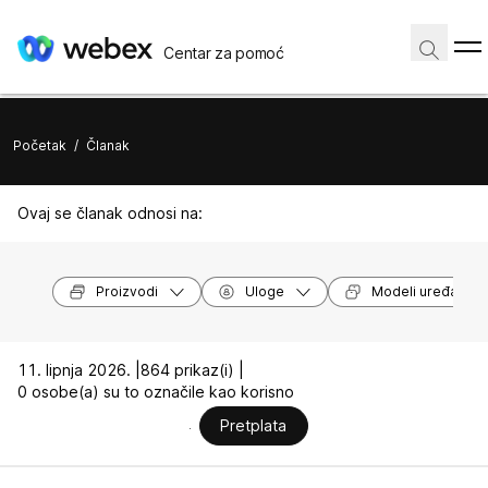
Centar za pomoć
Početak
/
Članak
Ovaj se članak odnosi na:
Proizvodi
Uloge
Modeli uređaja
11. lipnja 2026. |
864 prikaz(i) |
0 osobe(a) su to označile kao korisno
Pretplata