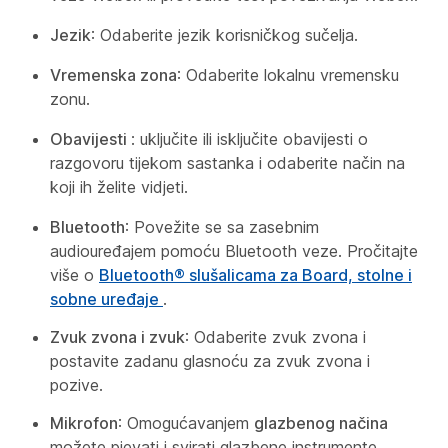
Jezik
: Odaberite jezik korisničkog sučelja.
Vremenska zona
: Odaberite lokalnu vremensku
zonu.
Obavijesti
: uključite ili isključite obavijesti o
razgovoru tijekom sastanka i odaberite način na
koji ih želite vidjeti.
Bluetooth
: Povežite se sa zasebnim
audiouređajem pomoću Bluetooth veze. Pročitajte
više o
Bluetooth® slušalicama za Board, stolne i
sobne uređaje
.
Zvuk zvona i zvuk
: Odaberite zvuk zvona i
postavite zadanu glasnoću za zvuk zvona i
pozive.
Mikrofon
: Omogućavanjem
glazbenog načina
možete pjevati i svirati glazbene instrumente