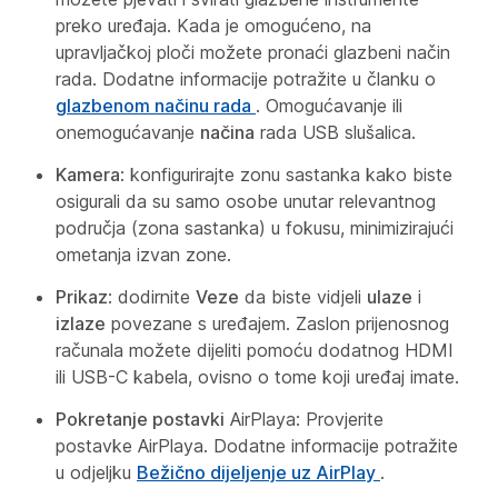
preko uređaja. Kada je omogućeno, na
upravljačkoj ploči možete pronaći glazbeni način
rada. Dodatne informacije potražite u članku o
glazbenom načinu rada
. Omogućavanje ili
onemogućavanje
načina
rada USB slušalica.
Kamera
: konfigurirajte zonu
sastanka kako biste
osigurali da su samo osobe unutar relevantnog
područja (zona sastanka) u fokusu, minimizirajući
ometanja izvan zone.
Prikaz
: dodirnite
Veze
da biste vidjeli
ulaze
i
izlaze
povezane s uređajem. Zaslon prijenosnog
računala možete dijeliti pomoću dodatnog HDMI
ili USB-C kabela, ovisno o tome koji uređaj imate.
Pokretanje postavki
AirPlaya: Provjerite
postavke AirPlaya. Dodatne informacije potražite
u odjeljku
Bežično dijeljenje uz AirPlay
.