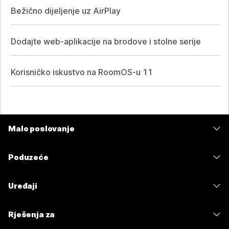
Bežično dijeljenje uz AirPlay
Dodajte web-aplikacije na brodove i stolne serije
Korisničko iskustvo na RoomOS-u 11
Malo poslovanje
Cijene
Poduzeće
Aplikacija Webex
Webex Suite
Uređaji
Sastanci
Calling
Slušalice
Calling
Rješenja za
Sastanci
Kamere
Poruke