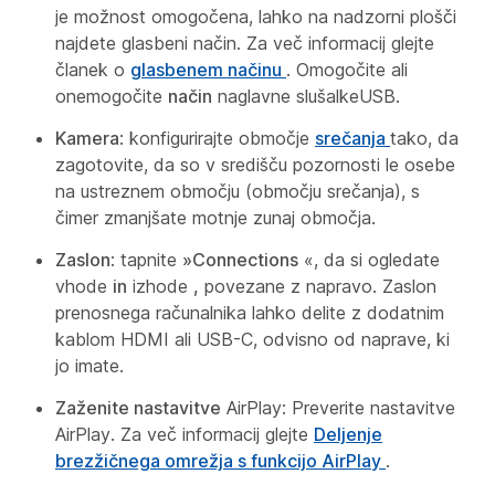
je možnost omogočena, lahko na nadzorni plošči
najdete glasbeni način. Za več informacij glejte
članek o
glasbenem načinu
. Omogočite ali
onemogočite
način
naglavne slušalkeUSB.
Kamera
: konfigurirajte območje
srečanja
tako, da
zagotovite, da so v središču pozornosti le osebe
na ustreznem območju (območju srečanja), s
čimer zmanjšate motnje zunaj območja.
Zaslon
: tapnite
»Connections
«, da si ogledate
vhode
in
izhode
,
povezane z napravo. Zaslon
prenosnega računalnika lahko delite z dodatnim
kablom HDMI ali USB-C, odvisno od naprave, ki
jo imate.
Zaženite nastavitve
AirPlay: Preverite nastavitve
AirPlay. Za več informacij glejte
Deljenje
brezžičnega omrežja s funkcijo AirPlay
.