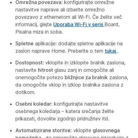
Omrežna povezava
: konfigurirajte omrežne
nastavitve naprave ali izberite omrežno
povezavo z ethernetom ali Wi-Fi. Če želite več
informacij, glejte
Uporaba Wi-Fi v seriji
Board,
Pisalna miza in soba.
Spletne
aplikacije: dodajte spletne aplikacije na
zaslon naprave Home. Preberite o tem
tukaj
.
Dostopnost
: vklopite in izklopite bralnik
zaslona,
nastavite
hitrost
glasu zanj in omogočite ali
onemogočite potezo
bližnjice za bralnik
zaslona,
da omogočite vklop in izklop bralnika zaslona z
dotikom.
Osebni koledar
: konfigurirajte nastavitve
osebnega koledarja – katera srečanja želite
prikazati, dovolite zgodnjo pridružitev itd.
Avtomatizirane storitve
: vklopite
glasovnega
pomočnika
, da omogočite glasovno interakcijo z