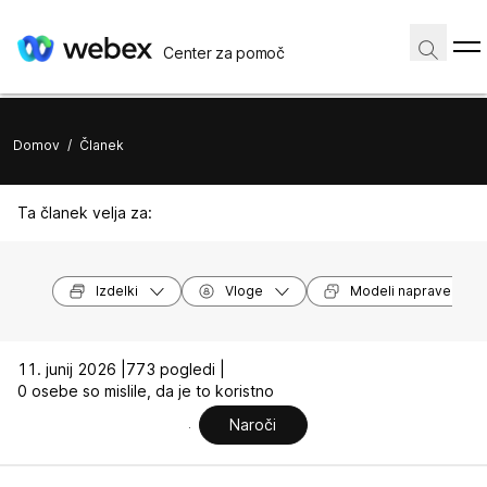
Center za pomoč
Domov
/
Članek
Ta članek velja za:
Izdelki
Vloge
Modeli naprave
11. junij 2026 |
773 pogledi |
0 osebe so mislile, da je to koristno
Naroči