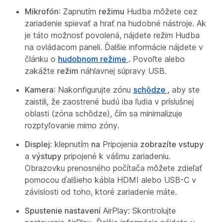
Mikrofón
: Zapnutím
režimu
Hudba môžete cez
zariadenie spievať a hrať na hudobné nástroje. Ak
je táto možnosť povolená, nájdete režim Hudba
na ovládacom paneli. Ďalšie informácie nájdete v
článku o
hudobnom režime
. Povoľte alebo
zakážte
režim
náhlavnej súpravy USB.
Kamera
: Nakonfigurujte zónu
schôdze
, aby ste
zaistili, že zaostrené budú iba ľudia v príslušnej
oblasti (zóna schôdze), čím sa minimalizuje
rozptyľovanie mimo zóny.
Displej
: klepnutím
na
Pripojenia
zobrazíte vstupy
a
výstupy
pripojené k vášmu zariadeniu.
Obrazovku prenosného počítača môžete zdieľať
pomocou ďalšieho kábla HDMI alebo USB-C v
závislosti od toho, ktoré zariadenie máte.
Spustenie nastavení
AirPlay: Skontrolujte