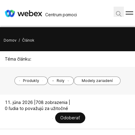
Centrum pomoci
Domov
/
Článok
Téma článku:
Produkty
Roly
Modely zariadení
11. júna 2026 |
708 zobrazenia |
0 ľudia to považujú za užitočné
Odoberať