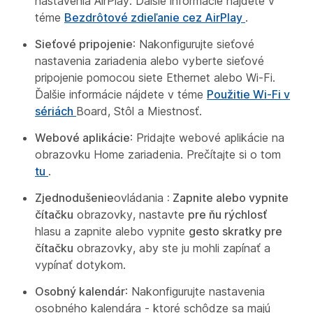
nastavenia AirPlay. Ďalšie informácie nájdete v
téme
Bezdrôtové zdieľanie cez AirPlay
.
Sieťové pripojenie
: Nakonfigurujte sieťové
nastavenia zariadenia alebo vyberte sieťové
pripojenie pomocou siete Ethernet alebo Wi-Fi.
Ďalšie informácie nájdete v téme
Použitie Wi-Fi v
sériách
Board, Stôl a Miestnosť.
Webové aplikácie
: Pridajte webové aplikácie na
obrazovku Home zariadenia. Prečítajte si o tom
tu
.
Zjednodušenie
ovládania
: Zapnite alebo vypnite
čítačku
obrazovky, nastavte
pre ňu rýchlosť
hlasu a zapnite alebo vypnite
gesto skratky pre
čítačku
obrazovky, aby ste ju mohli zapínať a
vypínať dotykom.
Osobný kalendár
: Nakonfigurujte nastavenia
osobného kalendára - ktoré schôdze sa majú