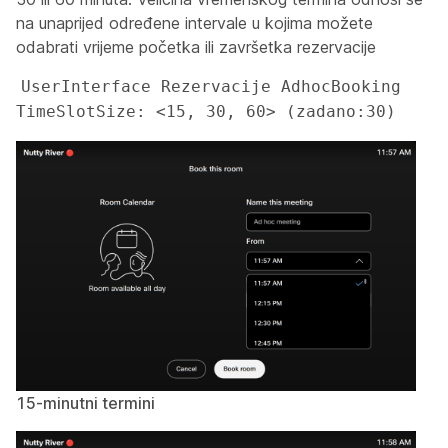
na unaprijed određene intervale u kojima možete
odabrati vrijeme početka ili završetka rezervacije
UserInterface Rezervacije AdhocBooking 
TimeSlotSize: <15, 30, 60> (zadano:30)
15-minutni termini