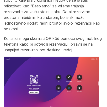
sobu. U kalendaru korisnika njegov će se status
prikazivati kao "Besplatno" za vrijeme trajanja
rezervacije za vruću stolnu sobu. Da bi rezervirao
prostor s hibridnim kalendarom, korisnik može
jednostavno dodati radni prostor svojoj rezervaciji kao
pozvani.
Korisnici mogu skenirati QR kôd pomoću svog mobilnog
telefona kako bi potvrdili rezervaciju i prijavili se na
unaprijed rezervirani hot desking uređaj.