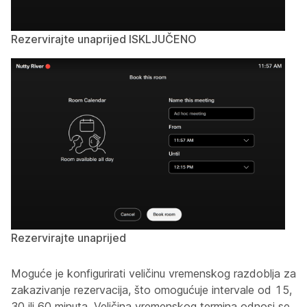
Rezervirajte unaprijed ISKLJUČENO
Rezervirajte unaprijed
Moguće je konfigurirati veličinu vremenskog razdoblja za
zakazivanje rezervacija, što omogućuje intervale od 15,
30 ili 60 minuta. Veličina vremenskog termina odnosi se