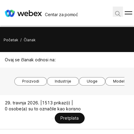
Centar za pomoć
Početak
/
Članak
Ovaj se članak odnosi na:
Proizvodi
Industrije
Uloge
Modeli uređ
29. travnja 2026. |
1513 prikaz(i) |
0 osobe(a) su to označile kao korisno
Pretplata