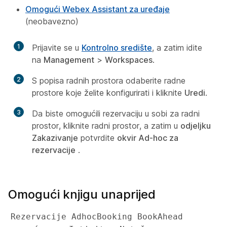
Omogući Webex Assistant za uređaje
(neobavezno)
1
Prijavite se u
Kontrolno središte
, a zatim idite
na
Management
>
Workspaces
.
2
S popisa radnih prostora odaberite radne
prostore koje želite konfigurirati i kliknite
Uredi
.
3
Da biste omogućili rezervaciju u sobi za radni
prostor, kliknite radni prostor, a zatim u
odjeljku
Zakazivanje
potvrdite
okvir Ad-hoc za
rezervacije
.
Omogući knjigu unaprijed
Rezervacije AdhocBooking BookAhead 