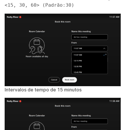
<15, 30, 60> (Padrão:30)
Intervalos de tempo de 15 minutos