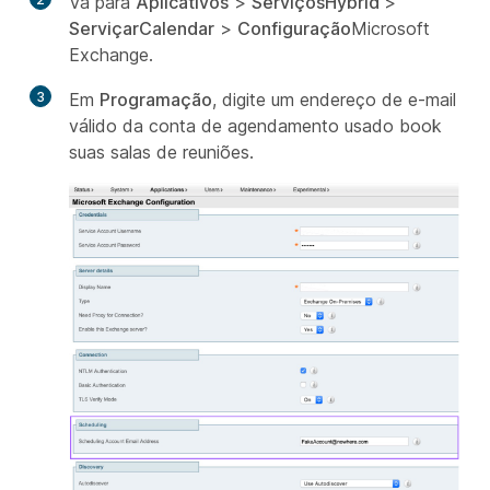
Vá para
Aplicativos
>
ServiçosHybrid
>
ServiçarCalendar
>
Configuração
Microsoft
Exchange.
3
Em
Programação
, digite um endereço de e-mail
válido da conta de agendamento usado book
suas salas de reuniões.