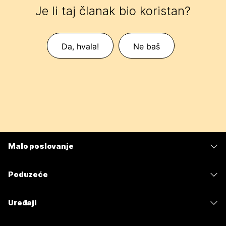
Je li taj članak bio koristan?
Da, hvala!
Ne baš
Malo poslovanje
Cijene
Poduzeće
Aplikacija Webex
Webex Suite
Uređaji
Sastanci
Calling
Slušalice
Calling