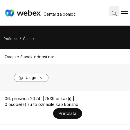
Centar za pomoć
Početak
/
Članak
Ovaj se članak odnosi na:
Uloge
06. prosinca 2024. |
2539 prikaz(i) |
0 osobe(a) su to označile kao korisno
Pretplata