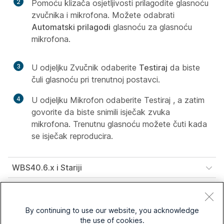
2
Pomoću klizača osjetljivosti prilagodite glasnoću
zvučnika i mikrofona. Možete odabrati
Automatski prilagodi
glasnoću za glasnoću
mikrofona.
3
U
odjeljku Zvučnik odaberite
Testiraj
da biste
čuli glasnoću pri trenutnoj postavci.
4
U
odjeljku Mikrofon odaberite Testiraj , a
zatim
govorite da biste snimili isječak zvuka
mikrofona. Trenutnu glasnoću možete čuti kada
se isječak reproducira.
WBS40.6.x i Stariji
By continuing to use our website, you acknowledge
the use of cookies.