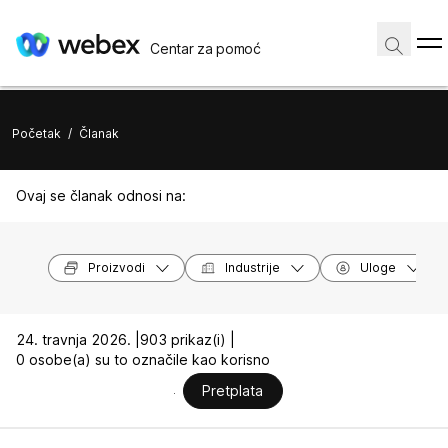
Centar za pomoć
Početak
/
Članak
Ovaj se članak odnosi na:
Proizvodi
Industrije
Uloge
24. travnja 2026. |
903 prikaz(i) |
0 osobe(a) su to označile kao korisno
Pretplata