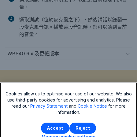
量。
4
選取
測試
（位於
麥克風
之下），然後講話以錄製一
段麥克風音訊。播放這段音訊時，您可以聽到目前
的音量。
WBS40.6.x 及更低版本
Cookies allow us to optimise your use of our website. We also
use third-party cookies for advertising and analytics. Please
read our
Privacy Statement
and
Cookie Notice
for more
本文是否有幫助？
information.
Accept
Reject
是的，謝謝！
不完全是
Manage cookie settings