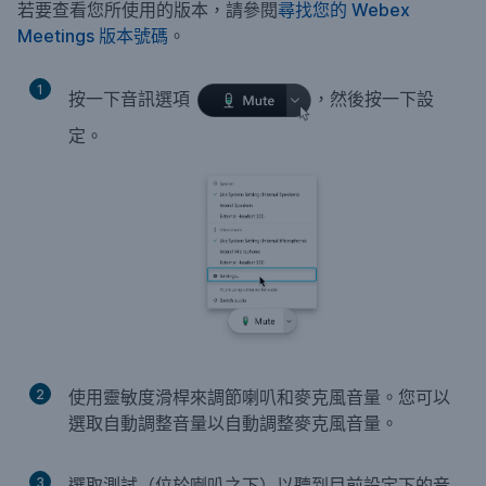
若要查看您所使用的版本，請參閱
尋找您的 Webex
Meetings 版本號碼
。
1
按一下
音訊選項
，然後按一下
設
定
。
2
使用靈敏度滑桿來調節喇叭和麥克風音量。您可以
選取
自動調整音量
以自動調整麥克風音量。
3
選取
測試
（位於
喇叭
之下）以聽到目前設定下的音