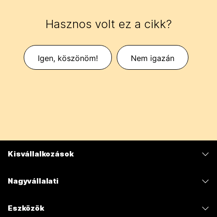
Hasznos volt ez a cikk?
Igen, köszönöm!
Nem igazán
Kisvállalkozások
Díjszabás
Nagyvállalati
Webex alkalmazás
Webex Suite
Eszközök
Meetings