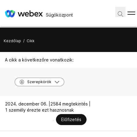
Súgóközpont
Kezdőlap
/
Cikk
A cikk a következőre vonatkozik:
Szerepkörök
2024. december 06. |
2584 megtekintés |
1 személy érezte ezt hasznosnak
Előfizetés