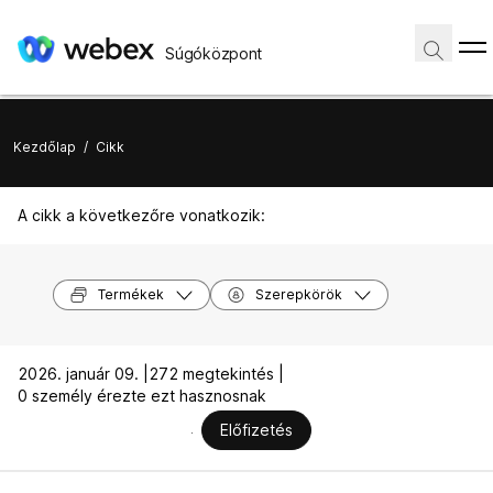
Súgóközpont
Kezdőlap
/
Cikk
A cikk a következőre vonatkozik:
Termékek
Szerepkörök
2026. január 09. |
272 megtekintés |
0 személy érezte ezt hasznosnak
Előfizetés