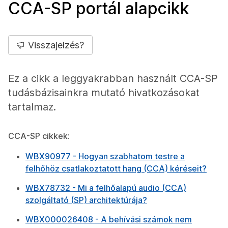
CCA-SP portál alapcikk
Visszajelzés?
Ez a cikk a leggyakrabban használt CCA-SP
tudásbázisainkra mutató hivatkozásokat
tartalmaz.
CCA-SP cikkek:
WBX90977 - Hogyan szabhatom testre a
felhőhöz csatlakoztatott hang (CCA) kéréseit?
W
BX78732 - Mi a felhőalapú audio (CCA)
szolgáltató (SP) architektúrája?
WBX000026408 - A behívási számok nem