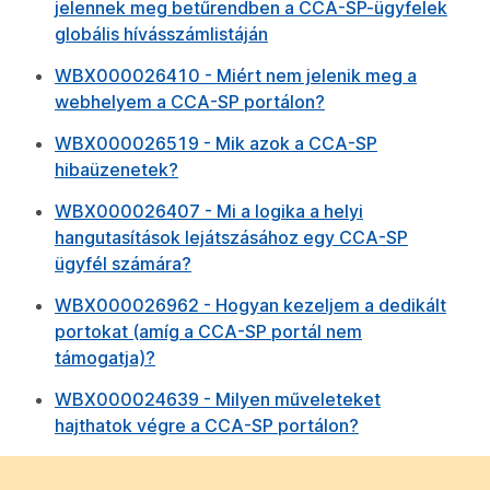
jelennek meg betűrendben a CCA-SP-ügyfelek
globális hívásszámlistáján
WBX000026410 - Miért nem jelenik meg a
webhelyem a CCA-SP portálon?
WBX000026519 - Mik azok a CCA-SP
hibaüzenetek?
WBX000026407 - Mi a logika a helyi
hangutasítások lejátszásához egy CCA-SP
ügyfél számára?
WBX000026962 - Hogyan kezeljem a dedikált
portokat (amíg a CCA-SP portál nem
támogatja)?
WBX000024639 - Milyen műveleteket
hajthatok végre a CCA-SP portálon?