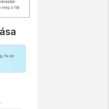
zavazási
 meg a fájl
tása
g, ha az
.