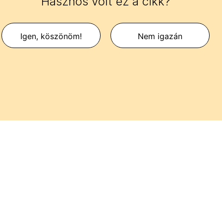
Hasznos volt ez a cikk?
Igen, köszönöm!
Nem igazán