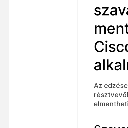
szav
ment
Cisc
alka
Az edzésen
résztvevők
elmentheti