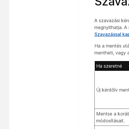
Szava
A szavazási kér
megnyithatja. A
Szavazással ka
Ha a mentés utá
mentheti, vagy 
Ha szeretné
Új kérdőív men
Mentse a korá
módosításait.