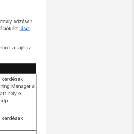
bármely edzésen
mációkért
lásd:
hhoz a fájlhoz
.
i kérdések
aining Manager a
tt helyre
.atp
i kérdések