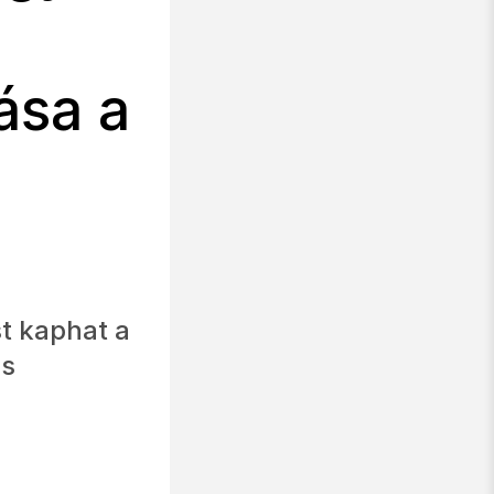
ása a
t kaphat a
is