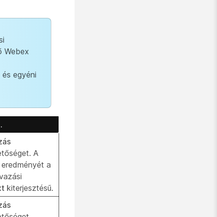
si
vő Webex
- és egyéni
.
zás
etőséget. A
s eredményét a
vazási
xt
kiterjesztésű.
zás
etőséget.