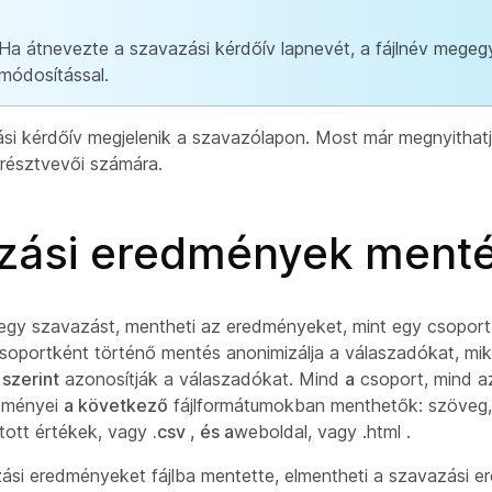
Ha átnevezte a szavazási kérdőív lapnevét, a fájlnév megeg
módosítással.
si kérdőív megjelenik a
szavazólapon. Most már megnyithatj
résztvevői számára.
zási eredmények ment
egy szavazást, mentheti az eredményeket, mint egy
csoport
csoportként történő mentés
anonimizálja a válaszadókat, m
szerint
azonosítják a válaszadókat. Mind
a
csoport, mind a
dményei
a következő
fájlformátumokban menthetők: szöveg
tott értékek, vagy
.csv , és a
weboldal, vagy .html
.
ási eredményeket fájlba mentette, elmentheti a szavazási 