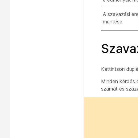
A szavazási e
mentése
Szava
Kattintson duplá
Minden kérdés 
számát és száza