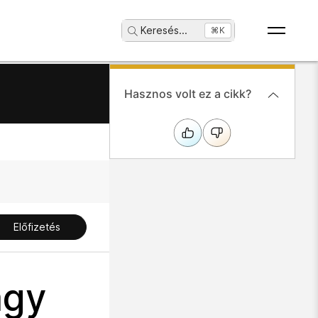
Keresés
...
⌘K
Hasznos volt ez a cikk?
Előfizetés
agy