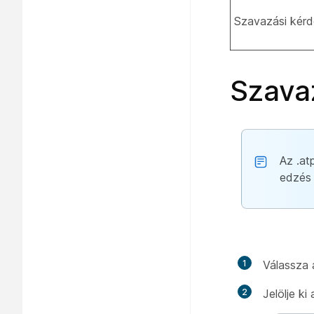
Szavazási kér
Szavaz
Az .at
edzés 
1
Válassza
2
Jelölje ki