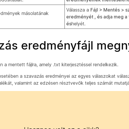
Válassza a
Fájl > Mentés > 
redmények másolatának
eredményét , és adja meg a f
és
helyét.
zás eredményfájl megn
n a mentett fájlra, amely
.txt
kiterjesztéssel rendelkezik.
esetében a szavazás eredményei az egyes válaszokat válas
lékát, valamint az edzésen résztvevők teljes számát mutatj