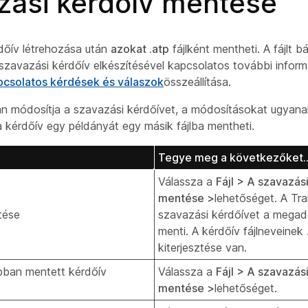
zási kérdőív mentése
dőív létrehozása után
azokat .atp
fájlként mentheti. A fájlt 
 szavazási kérdőív elkészítésével kapcsolatos további infor
pcsolatos kérdések és válaszok
összeállítása.
n módosítja a szavazási kérdőívet, a módosításokat ugyana
a kérdőív egy példányát egy másik fájlba mentheti.
Tegye meg a következőket..
Válassza a
Fájl > A szavazás
mentése >
lehetőséget. A Tr
tése
szavazási kérdőívet a megado
menti. A kérdőív fájlneveinek
kiterjesztése van.
bban mentett kérdőív
Válassza a
Fájl > A szavazás
mentése >
lehetőséget.