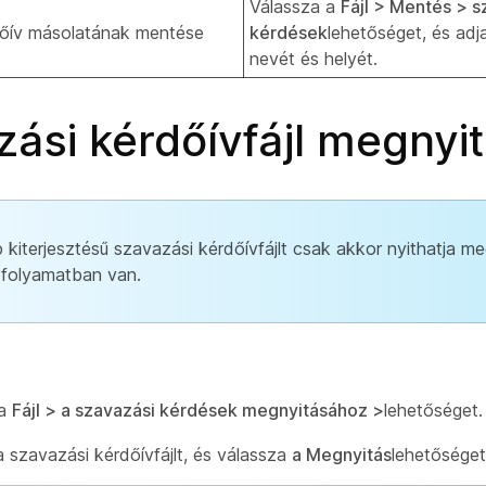
Válassza a
Fájl > Mentés > s
dőív másolatának mentése
kérdések
lehetőséget, és adja
nevét és helyét.
ási kérdőívfájl megnyi
p kiterjesztésű szavazási kérdőívfájlt csak akkor nyithatja me
folyamatban van.
 a
Fájl > a szavazási kérdések megnyitásához >
lehetőséget.
 a szavazási kérdőívfájlt, és válassza
a Megnyitás
lehetőséget