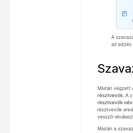
A szavazá
az edzés 
Szava
Miután végzett 
résztvevők
. A 
résztvevők név 
résztvevők ere
vessző-elválasz
Miután a szavaz