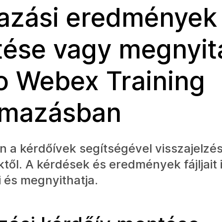
azási eredmények
ése vagy megnyit
o Webex Training
lmazásban
 a kérdőívek segítségével visszajelzés
től. A kérdések és eredmények fájljait 
 és megnyithatja.