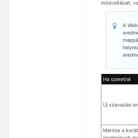
módosításait, v
A Webe
eredm
mappáb
helyre
eredmé
Ha szeretné
Új szavazási 
Mentse a koráb
eredmények mód