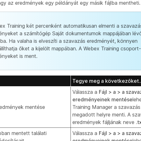
agy az eredmények egy példányát egy másik fájlba mentheti.
x Training két percenként automatikusan elmenti a szavazá
ényeket a számítógép Saját dokumentumok mappájában lé
a. Ha valaha is elveszíti a szavazás eredményét, könnyen
állíthatja őket a kijelölt mappában. A Webex Training csoport
nyeket is ment.
Tegye meg a következőket..
Válassza a
Fájl > a > a szava
eredményeinek mentése
leh
eredmények mentése
Training Manager a szavazá
megadott helyre menti. A sza
eredmények fájljának neve
.t
ban mentett találati
Válassza a
Fájl > a > a szava
osításait.
eredményeinek mentése
leh