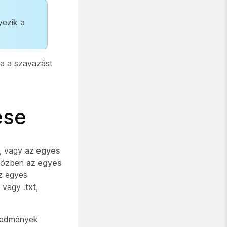
yezik a
a a szavazást
ése
, vagy
az egyes
iközben
az egyes
z egyes
, vagy
.txt
,
eredmények