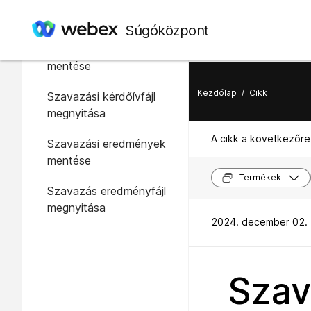
Ebben a cikkben
Súgóközpont
Szavazási kérdőív
mentése
Kezdőlap
/
Cikk
Szavazási kérdőívfájl
megnyitása
A cikk a következőre
Szavazási eredmények
mentése
Termékek
Szavazás eredményfájl
megnyitása
2024. december 02. 
Szav