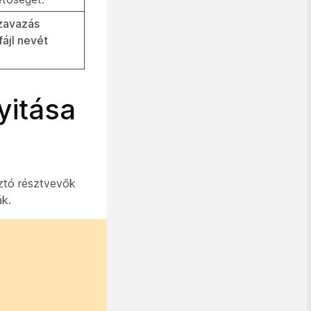
szavazás
ájl nevét
yitása
ztó résztvevők
ák.