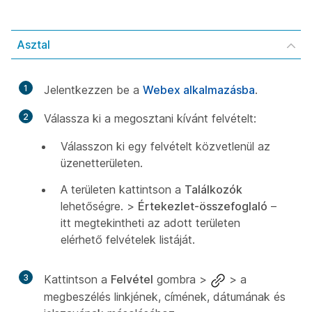
Asztal
1
Jelentkezzen be a
Webex alkalmazásba
.
2
Válassza ki a megosztani kívánt felvételt:
Válasszon ki egy felvételt közvetlenül az
üzenetterületen.
A területen kattintson a
Találkozók
lehetőségre. >
Értekezlet-összefoglaló
–
itt megtekintheti az adott területen
elérhető felvételek listáját.
3
Kattintson a
Felvétel
gombra >
>
a
megbeszélés linkjének, címének, dátumának és