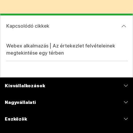
Kapcsolódó cikkek
Webex alkalmazás | Az értekezlet felvételeinek
megtekintése egy térben
Kisvállalkozások
Díjszabás
Nagyvállalati
Webex alkalmazás
Webex Suite
Eszközök
Meetings
Calling
Mikrofonos fejhallgatók
Calling