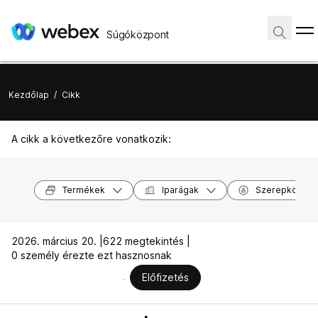
Súgóközpont
Kezdőlap
/
Cikk
A cikk a következőre vonatkozik:
Termékek
Iparágak
Szerepkörök
2026. március 20. |
622 megtekintés |
0 személy érezte ezt hasznosnak
Előfizetés