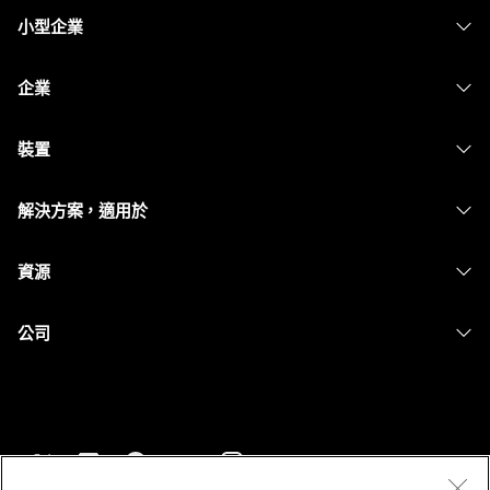
小型企業
定價
企業
Webex 應用程式
Webex Suite
裝置
Meetings
Calling
耳機
Calling
解決方案，適用於
Meetings
攝影機
Messaging
教育
Messaging
資源
Desk 系列
螢幕共用
醫療保健
Slido
下載
Room 系列
公司
政府
Webinars
加入測驗會議
Board 系列
Cisco
財務
Events
線上課程
電話系列
聯絡技術支援
運動與娛樂
Contact Center
整合
配件
聯絡銷售人員
前線
CPaaS
協助工具