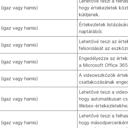
Lehetővé teszi a felha
 (igaz vagy hamis)
hogy értekezletek köz
küldjenek.
Értekezletek listázásá
 (igaz vagy hamis)
naptárából.
Lehetővé teszi az érte
 (igaz vagy hamis)
felsorolását az eszköz
Engedélyezze az érteke
 (igaz vagy hamis)
a Microsoft Office 365
A videoeszközök értek
 (igaz vagy hamis)
csatlakozásának enged
Lehetővé teszi a vide
 (igaz vagy hamis)
hogy automatikusan cs
Webex-értekezletekhe
Lehetővé teszi a felha
 (igaz vagy hamis)
hogy másodpercenként