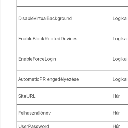
DisableVirtualBackground
Logikai
EnableBlockRootedDevices
Logikai
EnableForceLogin
Logikai
AutomaticPR engedélyezése
Logikai
SiteURL
Húr
Felhasználónév
Húr
UserPassword
Húr