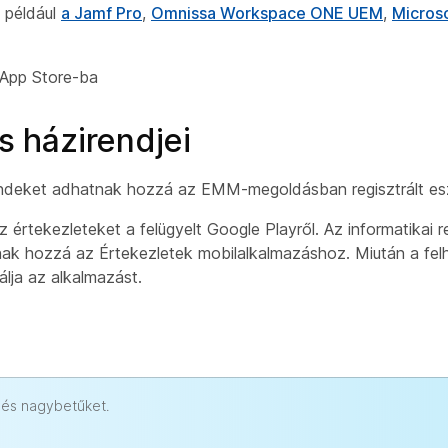
t például
a Jamf Pro
,
Omnissa Workspace ONE UEM
,
Microso
z App Store-ba
s házirendjei
irendeket adhatnak hozzá az EMM-megoldásban regisztrált e
értekezleteket a felügyelt Google Playről. Az informatikai
ak hozzá az Értekezletek mobilalkalmazáshoz. Miután a felh
lja az alkalmazást.
- és nagybetűket.