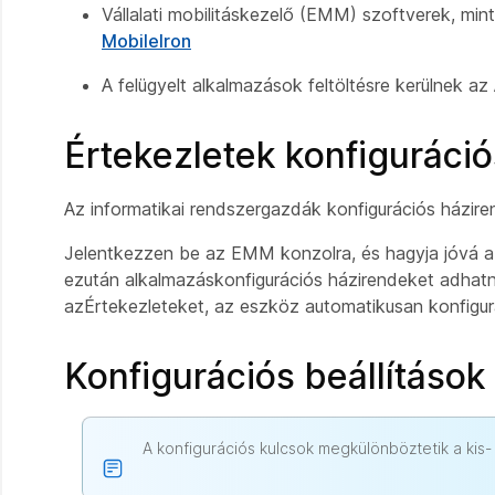
Vállalati mobilitáskezelő (EMM) szoftverek, min
MobileIron
A felügyelt alkalmazások feltöltésre kerülnek a
Értekezletek konfiguráció
Az informatikai rendszergazdák konfigurációs ház
Jelentkezzen be az EMM konzolra, és hagyja jóvá az 
ezután alkalmazáskonfigurációs házirendeket adhatn
azÉrtekezleteket, az eszköz automatikusan konfigurá
Konfigurációs beállítások
A konfigurációs kulcsok megkülönböztetik a kis