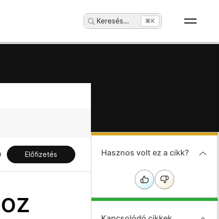
Keresés
...
⌘K
Hasznos volt ez a cikk?
Előfizetés
hoz
Kapcsolódó cikkek