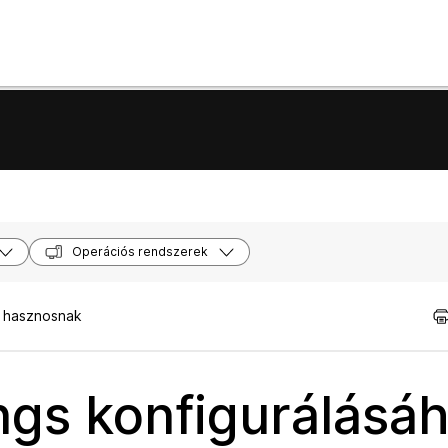
Operációs rendszerek
t hasznosnak
gs konfigurálásá