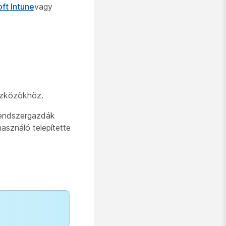
ft Intune
vagy
szközökhöz.
 rendszergazdák
asználó telepítette