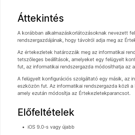
Áttekintés
A korábban alkalmazáskorlátozásoknak nevezett felüg
rendszergazdájának, hogy távolról adja meg az Értek
Az értekezletek határozzák meg az informatikai rendsz
tetszőleges beállítások, amelyeket egy felügyelt kon
fut, az informatikai rendszergazda módosíthatja az al
A felügyelt konfigurációs szolgáltató egy másik, az 
eszközön fut. Az informatikai rendszergazda közli a 
amely ezután módosítja az Értekezletekparancsot.
Előfeltételek
iOS 9.0-s vagy újabb