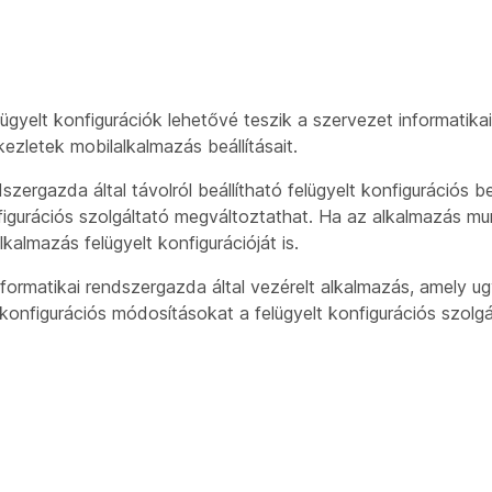
yelt konfigurációk lehetővé teszik a szervezet informatikai
ezletek mobilalkalmazás beállításait.
ergazda által távolról beállítható felügyelt konfigurációs be
figurációs szolgáltató megváltoztathat. Ha az alkalmazás mun
kalmazás felügyelt konfigurációját is.
informatikai rendszergazda által vezérelt alkalmazás, amely 
konfigurációs módosításokat a felügyelt konfigurációs szolgá