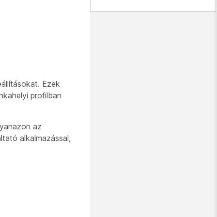
állításokat. Ezek
kahelyi profilban
ugyanazon az
ltató alkalmazással,