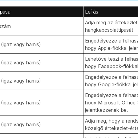
ípusa
Leírás
Adja meg az értekezlet
szám
hangkapcsolattípusát.
Engedélyezze a felhas
 (igaz vagy hamis)
hogy Apple-fiókkal jel
Lehetővé teszi a felha
 (igaz vagy hamis)
hogy Facebook-fiókkal
Engedélyezze a felhas
 (igaz vagy hamis)
hogy Google-fiókkal je
Engedélyezze a felhas
 (igaz vagy hamis)
hogy Microsoft Office 
jelentkezzenek be.
Adja meg, hogy a rends
 (igaz vagy hamis)
közelgő értekezlet-ért