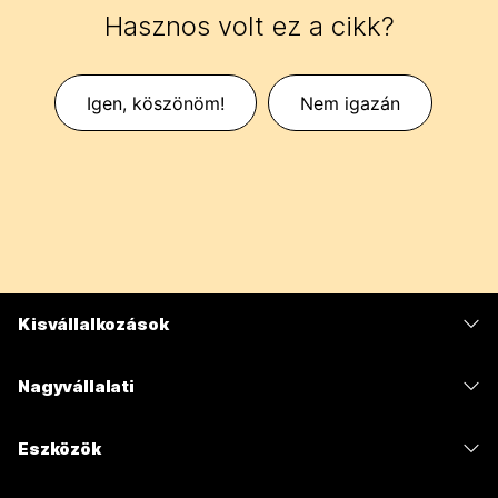
Hasznos volt ez a cikk?
Igen, köszönöm!
Nem igazán
Kisvállalkozások
Díjszabás
Nagyvállalati
Webex alkalmazás
Webex Suite
Eszközök
Meetings
Calling
Mikrofonos fejhallgatók
Calling