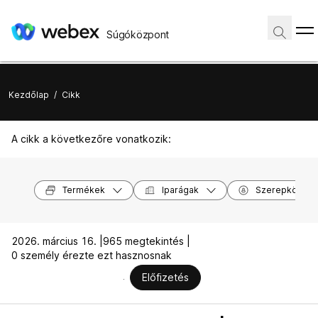
Súgóközpont
Kezdőlap
/
Cikk
A cikk a következőre vonatkozik:
Termékek
Iparágak
Szerepkörök
2026. március 16. |
965 megtekintés |
0 személy érezte ezt hasznosnak
Előfizetés