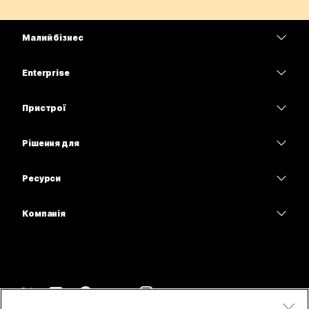
Малий бізнес
Тарифи
Enterprise
Програма Webex
Webex Suite
Пристрої
Наради
Calling
Гарнітури
Calling
Рішення для
Наради
Камери
Освітні заклади
Обмін повідомленнями
Обмін повідомленнями
Ресурси
Серія настільних пристроїв
Медичні установи
Спільний доступ до екрана
Завантаження
Slido
Серія Room
Компанія
Державні установи
Приєднатися до тестової наради
Вебінари
Cisco
Серія дощок
Фінанси
Онлайн-заняття
Події
Зв’язатися зі службою підтримки
Серія Phone
Спорт і розваги
Можливості інтеграції
Контакт-центр
Зв’язатися з відділом продажу
Аксесуари
Робота з клієнтами