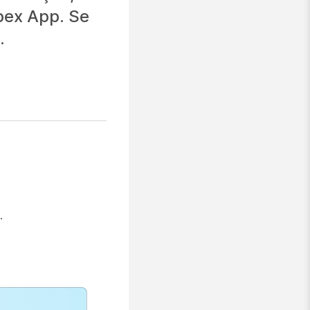
bex App. Se
.
.