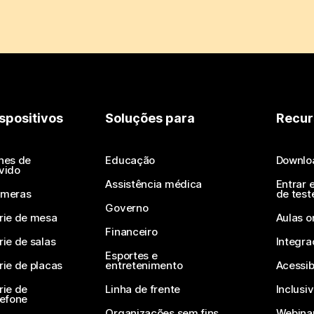
spositivos
Soluções para
Recur
nes de
Educação
Downlo
vido
Assistência médica
Entrar 
meras
de test
Governo
rie de mesa
Aulas o
Financeiro
rie de salas
Integra
Esportes e
rie de placas
entretenimento
Acessib
rie de
Linha de frente
Inclusi
lefone
Organizações sem fins
Webinar