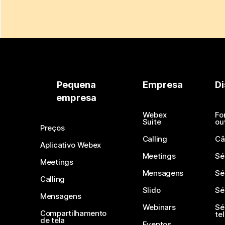
Pequena
Empresa
Di
empresa
Webex
Fo
Suite
ou
Preços
Calling
Câ
Aplicativo Webex
Meetings
Sé
Meetings
Mensagens
Sé
Calling
Slido
Sé
Mensagens
Webinars
Sé
Compartilhamento
te
de tela
Eventos