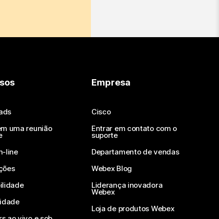
sos
Empresa
ads
Cisco
em uma reunião
Entrar em contato com o
e
suporte
n-line
Departamento de vendas
ções
Webex Blog
ilidade
Liderança inovadora
Webex
vidade
Loja de produtos Webex
s ao vivo e sob