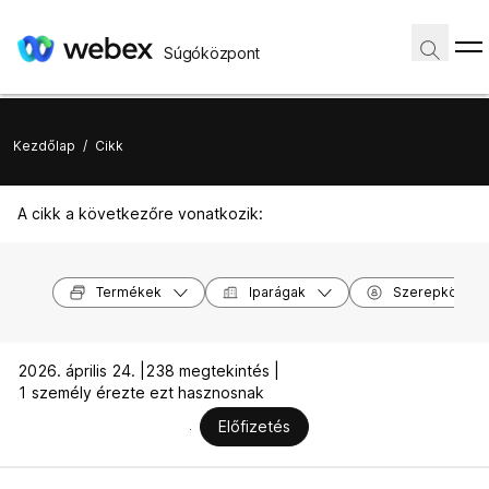
Súgóközpont
Kezdőlap
/
Cikk
A cikk a következőre vonatkozik:
Termékek
Iparágak
Szerepkörök
2026. április 24. |
238 megtekintés |
1 személy érezte ezt hasznosnak
Előfizetés