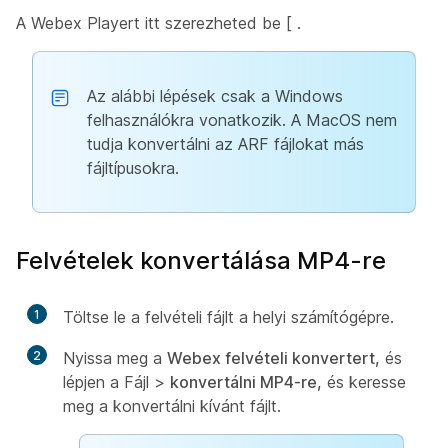
A Webex Playert itt szerezheted be [
.
Az alábbi lépések csak a Windows
felhasználókra vonatkozik. A MacOS nem
tudja konvertálni az ARF fájlokat más
fájltípusokra.
Felvételek konvertálása MP4-re
1
Töltse le a felvételi fájlt a helyi számítógépre.
2
Nyissa meg a
Webex felvételi konvertert,
és
lépjen a Fájl >
konvertálni MP4-re,
és keresse
meg a konvertálni kívánt fájlt.