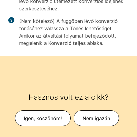
lévő konverzió ütemezett konverziós idejének
szerkesztéséhez.
3
(Nem kötelező)
A
függőben lévő konverzió
törléséhez válassza a Törlés lehetőséget.
Amikor az átváltási folyamat befejeződött,
megjelenik a
Konverzió teljes
ablaka.
Hasznos volt ez a cikk?
Igen, köszönöm!
Nem igazán