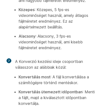
ami nagyobb fájlméretet eredményez.
Közepes
: Közepes, 5 fps-es
videominőséget használ, amely átlagos
fájlméretet eredményez. Ez az
alapértelmezett beállítás.
Alacsony
: Alacsony, 3 fps-es
videominőséget használ, ami kisebb
fájlméretet eredményez.
7
A Konverzió kezdési ideje csoportban
válasszon az alábbiak közül:
Konvertálás most
: A fájl konvertálása a
számítógépre történő mentéskor.
Konvertálás ütemezett időpontban
: Menti
a fájlt, majd a kiválasztott időpontban
konvertálja.