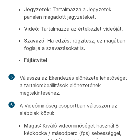
Jegyzetek:
Tartalmazza a Jegyzetek
panelen megadott jegyzeteket.
Videó:
Tartalmazza az értekezlet videóját.
Szavazó:
Ha edzést rögzítesz, ez magában
foglalja a szavazásokat is.
Fájlátvitel
5
Válassza az Elrendezés előnézete lehetőséget
a tartalombeállítások előnézetének
megtekintéséhez.
6
A Videóminőség csoportban
válasszon az
alábbiak közül:
Magas
: Kiváló videominőséget használ 8
képkocka / másodperc (fps) sebességgel,