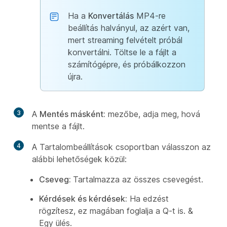
Ha a
Konvertálás
MP4-re
beállítás halványul, az azért van,
mert streaming felvételt próbál
konvertálni. Töltse le a fájlt a
számítógépre, és próbálkozzon
újra.
3
A
Mentés másként:
mezőbe, adja meg, hová
mentse a fájlt.
4
A Tartalombeállítások csoportban
válasszon az
alábbi lehetőségek közül:
Cseveg:
Tartalmazza az összes csevegést.
Kérdések és kérdések:
Ha edzést
rögzítesz, ez magában foglalja a Q-t is. &
Egy ülés.