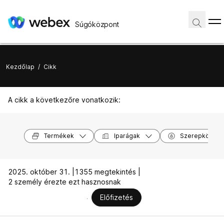
Súgóközpont
Kezdőlap
/
Cikk
A cikk a következőre vonatkozik:
Termékek
Iparágak
Szerepkörök
2025. október 31. |
1355 megtekintés |
2 személy érezte ezt hasznosnak
Előfizetés