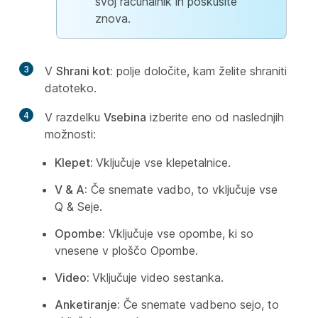
svoj računalnik in poskusite
znova.
3
V
Shrani kot:
polje določite, kam želite shraniti
datoteko.
4
V razdelku
Vsebina
izberite eno od naslednjih
možnosti:
Klepet:
Vključuje vse klepetalnice.
V & A:
Če snemate vadbo, to vključuje vse
Q & Seje.
Opombe:
Vključuje vse opombe, ki so
vnesene v ploščo Opombe.
Video:
Vključuje video sestanka.
Anketiranje:
Če snemate vadbeno sejo, to