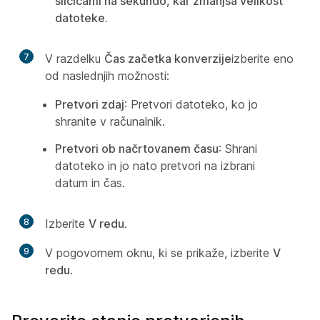
sličicami na sekundo, kar zmanjša velikost
datoteke.
7
V razdelku
Čas začetka konverzije
izberite eno
od naslednjih možnosti:
Pretvori zdaj
: Pretvori datoteko, ko jo
shranite v računalnik.
Pretvori ob načrtovanem času
: Shrani
datoteko in jo nato pretvori na izbrani
datum in čas.
8
Izberite
V redu
.
9
V pogovornem oknu, ki se prikaže, izberite
V
redu
.