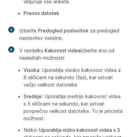
vključuje vse ankete.
Prenos datotek
5
Izberite
Predogled postavitve
za predogled
nastavitev vsebine.
6
V razdelku
Kakovost videa
izberite eno od
naslednjih možnosti:
Visoka
: Uporablja visoko kakovost videa z
8 sličicami na sekundo (fps), kar ustvari
večjo velikost datoteke.
Srednje
: Uporablja srednjo kakovost videa
s 5 sličicami na sekundo, kar ustvari
povprečno velikost datoteke. To je privzeta
možnost.
Nizko
: Uporablja nizko kakovost videa s 3