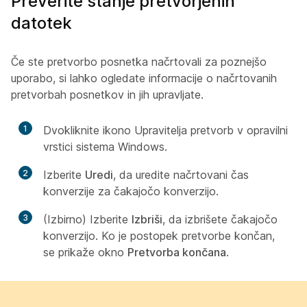
Preverite stanje pretvorjenih
datotek
Če ste pretvorbo posnetka načrtovali za poznejšo
uporabo, si lahko ogledate informacije o načrtovanih
pretvorbah posnetkov in jih upravljate.
1
Dvokliknite ikono Upravitelja pretvorb v opravilni
vrstici sistema Windows.
2
Izberite
Uredi
, da uredite načrtovani čas
konverzije za čakajočo konverzijo.
3
(Izbirno) Izberite
Izbriši
, da izbrišete čakajočo
konverzijo. Ko je postopek pretvorbe končan,
se prikaže okno
Pretvorba končana
.