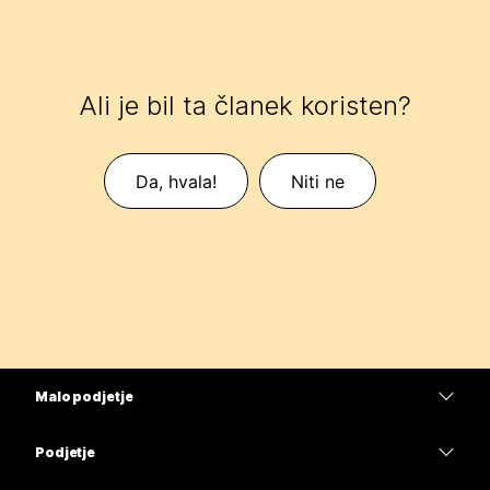
Ali je bil ta članek koristen?
Da, hvala!
Niti ne
Malo podjetje
Cene
Podjetje
Aplikacija Webex