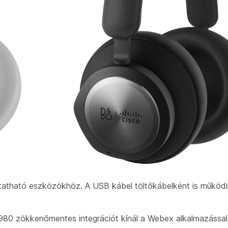
tatható eszközökhöz. A USB kábel töltőkábelként is működi
 980 zökkenőmentes integrációt kínál a Webex alkalmazással