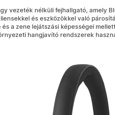
y vezeték nélküli fejhallgató, amely B
kliensekkel és eszközökkel való párosít
se és a zene lejátszási képességei mellet
környezeti hangjavító rendszerek haszn