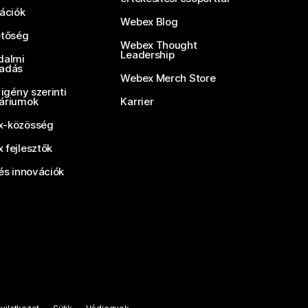
rációk
Webex Blog
etőség
Webex Thought
Leadership
dalmi
adás
Webex Merch Store
 igény szerinti
áriumok
Karrier
-közösség
 fejlesztők
és innovációk