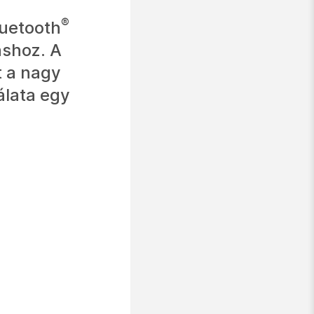
®
luetooth
áshoz. A
t a nagy
álata egy