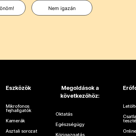
zönöm!
Nem igazán
Eszközök
Megoldások a
Erőf
következőhöz:
Mikrofonos
Letöl
fejhallgatók
Oktatás
Csatl
Kamerák
teszt
Egészségügy
Asztali sorozat
Onlin
Közigazgatás