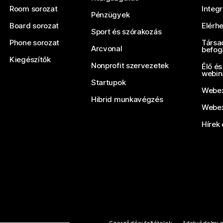
Room sorozat
Integ
Pénzügyek
Board sorozat
Elérh
Sport és szórakozás
Phone sorozat
Társa
Arcvonal
befog
Kiegészítők
Nonprofit szervezetek
Élő és
webin
Startupok
Webex
Hibrid munkavégzés
Webex
Hírek 