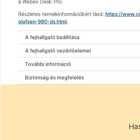
a Webex Desk Pro.
Részletes termékinformációkért lásd:
https://www.c
olufsen-980-ds.html
.
A fejhallgató beállítása
A fejhallgató vezérlőelemei
További információ
Biztonság és megfelelés
Has