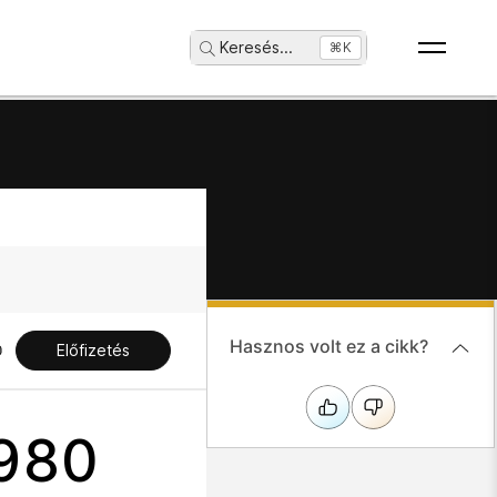
Keresés
...
⌘K
Hasznos volt ez a cikk?
Előfizetés
 980