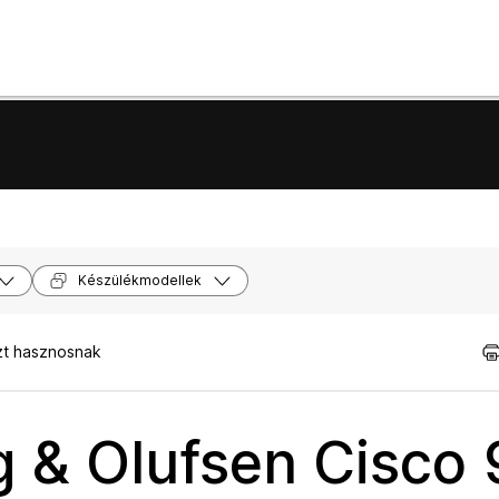
Készülékmodellek
zt hasznosnak
g & Olufsen Cisco