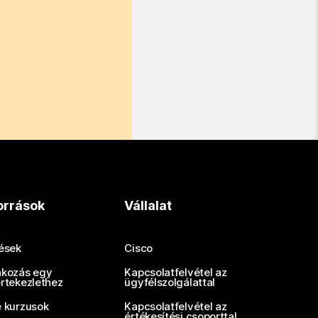
orrások
Vállalat
tések
Cisco
akozás egy
Kapcsolatfelvétel az
értekezlethez
ügyfélszolgálattal
e kurzusok
Kapcsolatfelvétel az
értékesítési csoporttal