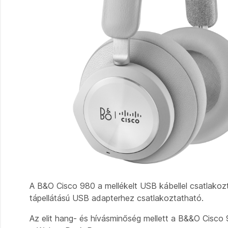
A B&O Cisco 980 a mellékelt USB kábellel csatlakoz
tápellátású USB adapterhez csatlakoztatható.
Az elit hang- és hívásminőség mellett a B&&O Cisco