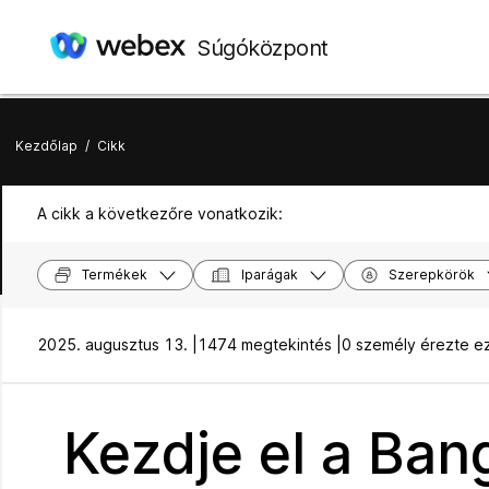
Súgóközpont
Kezdőlap
/
Cikk
A cikk a következőre vonatkozik:
Termékek
Iparágak
Szerepkörök
2025. augusztus 13. |
1474 megtekintés |
0 személy érezte e
Kezdje el a Ban