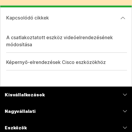
Kapcsolódó cikkek
A csatlakoztatott eszköz videóelrendezésének
módosítása
Képernyő-elrendezések Cisco eszközökhöz
Kisvállalkozások
Díjszabás
Nagyvállalati
Webex alkalmazás
Webex Suite
Eszközök
Meetings