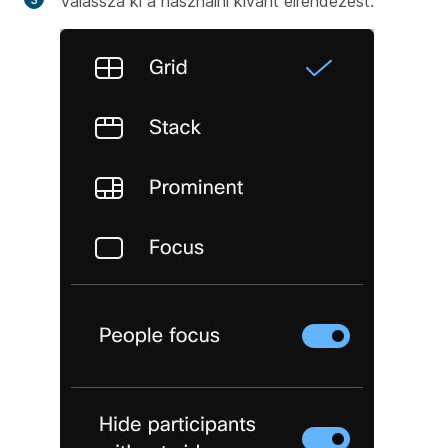
Válassza ki a használni kívánt elrendezést.