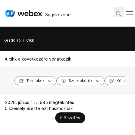
Súgóközpont
Kezdőlap
/
Cikk
A cikk a következőre vonatkozik:
Termékek
Szerepkörök
Készülék
2026. június 11. |
685 megtekintés |
0 személy érezte ezt hasznosnak
Előfizetés