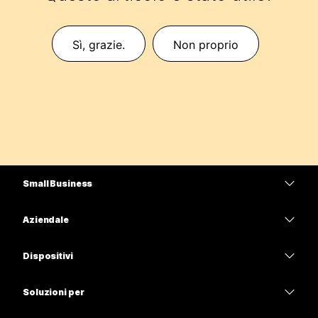
Sì, grazie.
Non proprio
Small Business
Prezzi
Aziendale
App Webex
Webex Suite
Dispositivi
Meetings
Calling
Cuffie
Calling
Soluzioni per
Meetings
Videocamere
Istruzione