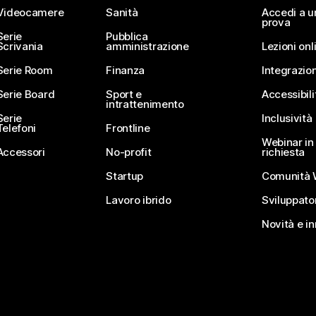
Videocamere
Sanità
Accedi a u
prova
Serie
Pubblica
Scrivania
amministrazione
Lezioni onl
Serie Room
Finanza
Integrazion
Serie Board
Sport e
Accessibili
intrattenimento
Serie
Inclusività
Telefoni
Frontline
Webinar in 
Accessori
No-profit
richiesta
Startup
Comunità 
Lavoro ibrido
Sviluppato
Novità e i