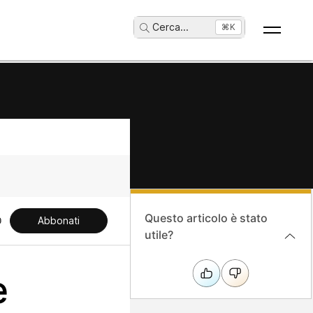
Cerca
...
⌘K
Questo articolo è stato
Abbonati
utile?
e