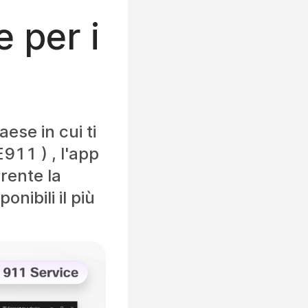
 per i
ese in cui ti
911 ) , l'app
rente la
nibili il più