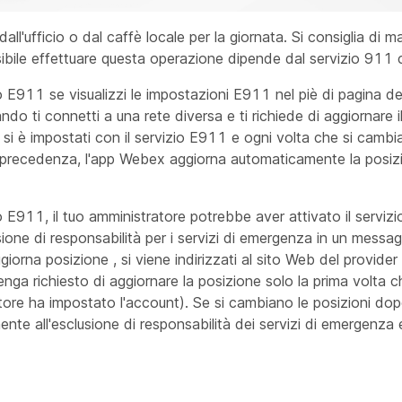
ll'ufficio o dal caffè locale per la giornata. Si consiglia di
sibile effettuare questa operazione dipende dal servizio 911 c
o E911 se visualizzi le impostazioni E911 nel piè di pagina de
o ti connetti a una rete diversa e ti richiede di aggiornare il
 si è impostati con il servizio E911 e ogni volta che si cambia
i in precedenza, l'app Webex aggiorna automaticamente la posi
o E911, il tuo amministratore potrebbe aver attivato il servi
sione di responsabilità per i servizi di emergenza in un mess
iorna posizione , si viene indirizzati al sito Web del provider
venga richiesto di aggiornare la posizione solo la prima volta 
ore ha impostato l'account). Se si cambiano le posizioni do
ente all'esclusione di responsabilità dei servizi di emergenza