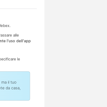
Webex.
ssare alle
nte l'uso
dell'app
pecificare le
 ma il tuo
ete da casa,