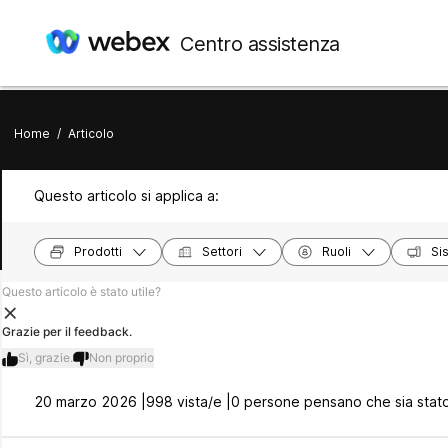
Centro assistenza
Home
/
Articolo
Questo articolo si applica a:
Prodotti
Settori
Ruoli
Si
Questo articolo è stato utile?
Grazie per il feedback.
Sì, grazie.
Non proprio
20 marzo 2026 |
998 vista/e |
0 persone pensano che sia stato