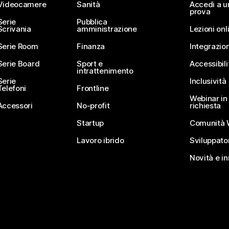
Videocamere
Sanità
Accedi a u
prova
Serie
Pubblica
Scrivania
amministrazione
Lezioni onl
Serie Room
Finanza
Integrazion
Serie Board
Sport e
Accessibili
intrattenimento
Serie
Inclusività
Telefoni
Frontline
Webinar in 
Accessori
No-profit
richiesta
Startup
Comunità 
Lavoro ibrido
Sviluppato
Novità e i