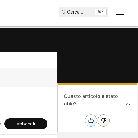
Cerca
...
⌘K
Questo articolo è stato
utile?
Abbonati