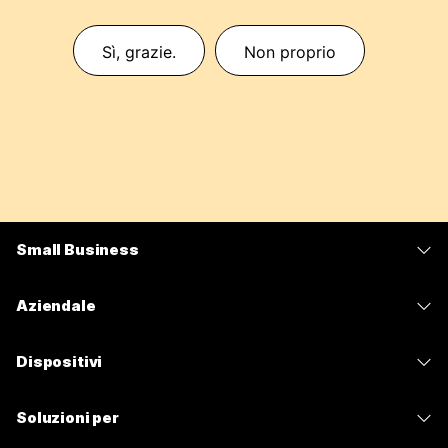
Sì, grazie.
Non proprio
Small Business
Prezzi
Aziendale
App Webex
Webex Suite
Dispositivi
Meetings
Calling
Cuffie
Calling
Soluzioni per
Meetings
Videocamere
Messaggistica