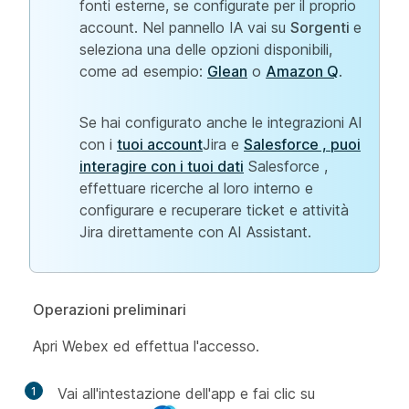
fonti esterne, se configurate per il proprio
account. Nel pannello IA vai su
Sorgenti
e
seleziona una delle opzioni disponibili,
come ad esempio:
Glean
o
Amazon Q
.
Se hai configurato anche le integrazioni AI
con i
tuoi account
Jira e
Salesforce , puoi
interagire con i tuoi dati
Salesforce ,
effettuare ricerche al loro interno e
configurare e recuperare ticket e attività
Jira direttamente con AI Assistant.
Operazioni preliminari
Apri Webex ed effettua l'accesso.
1
Vai all'intestazione dell'app e fai clic su