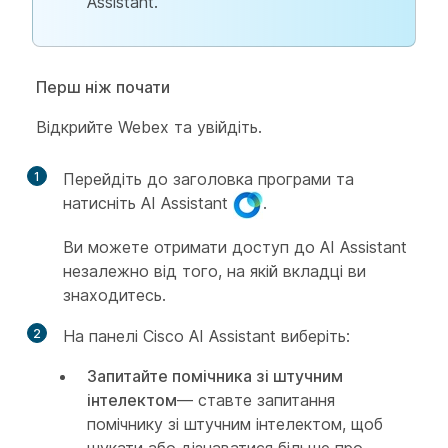
Assistant.
Перш ніж почати
Відкрийте Webex та увійдіть.
1
Перейдіть до заголовка програми та
натисніть AI Assistant
.
Ви можете отримати доступ до AI Assistant
незалежно від того, на якій вкладці ви
знаходитесь.
2
На панелі Cisco AI Assistant виберіть:
Запитайте помічника зі штучним
інтелектом
— ставте запитання
помічнику зі штучним інтелектом, щоб
шукати або дізнаватися більше про