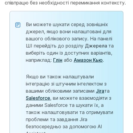
співпрацю без необхідності перемикання контексту.
Ви можете шукати серед зовнішніх
джерел, якщо вони налаштовані для
вашого облікового запису. На панелі
ШІ перейдіть до розділу
Джерела
та
виберіть один із доступних варіантів,
наприклад:
Глін
або
Амазон Кью
.
Якщо ви також налаштували
інтеграцію зі штучним інтелектом з
вашими обліковими записами
Jira
та
Salesforce
, ви можете взаємодіяти з
даними Salesforce та шукати їх, а
також налаштовувати та отримувати
проблеми та завдання Jira
безпосередньо за допомогою AI