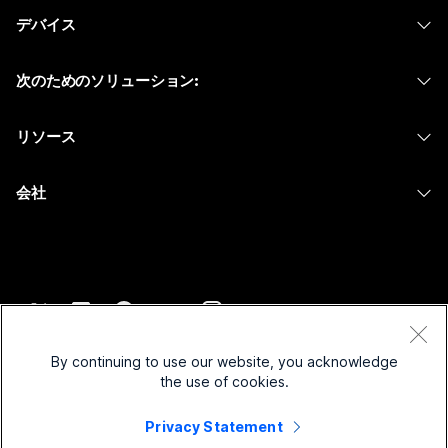
Webex スイート
デバイス
Meetings
Calling
ヘッドセット
Calling
次のためのソリューション:
Meetings
カメラ
メッセージング
教育
メッセージング
リソース
Desk シリーズ
画面共有
ヘルスケア
Slido
ダウンロード
Room シリーズ
会社
行政
ウェビナー
テストミーティングに参加
Board シリーズ
Cisco
財務
Events
オンラインクラス
Phone シリーズ
サポートへお問い合わせ
スポーツとエンターテインメント
Contact Center
インテグレーション
アクセサリ
セールスに問い合わせ
フロントライン
CPaaS
アクセシビリティ
利用規約
Webex Blog
非営利
セキュリティ
By continuing to use our website, you acknowledge
インクルージョン
プライバシーステートメント
the use of cookies.
Webex ソート リーダーシップ
スタートアップ
Control Hub
クッキー
ライブ & オンデマンド ウェビナー
Privacy Statement
Webex Merch Store
商標
ハイブリッド ワーク
Webex Community