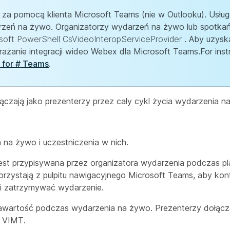
 za pomocą klienta Microsoft Teams (nie w Outlooku). Usłu
rzeń na żywo. Organizatorzy wydarzeń na żywo lub spotkań
soft PowerShell CsVideoInteropServiceProvider
. Aby uzyska
ażanie integracji wideo Webex dla Microsoft Teams.For inst
n for # Teams
.
czają jako prezenterzy przez cały cykl życia wydarzenia n
 na żywo i uczestniczenia w nich.
est przypisywana przez organizatora wydarzenia podczas p
orzystają z pulpitu nawigacyjnego Microsoft Teams, aby kon
 i zatrzymywać wydarzenie.
zawartość podczas wydarzenia na żywo. Prezenterzy dołącza
ą VIMT.