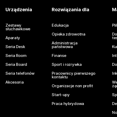
Urządzenia
Rozwiązania dla
Ma
Zestawy
Edukacja
Pl
słuchawkowe
Opieka zdrowotna
Do
Aparaty
te
Administracja
Seria Desk
państwowa
Ku
Seria Room
Finanse
In
Seria Board
Sport i rozrywka
Do
Seria telefonów
Pracownicy pierwszego
In
kontaktu
Akcesoria
We
Organizacje non profit
żą
Start-upy
Sp
Praca hybrydowa
De
No