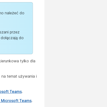
no należeć do
szani przez
 dołączają do
kierunkowa tylko dla
 na temat używania i
rosoft Teams
.
r Microsoft Teams
.