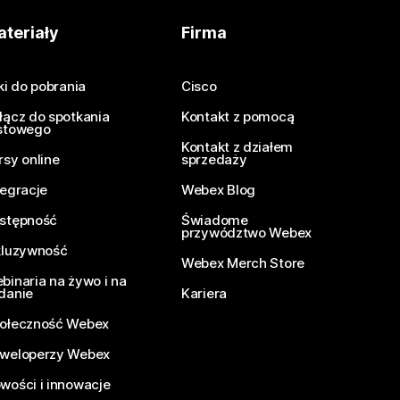
teriały
Firma
iki do pobrania
Cisco
łącz do spotkania
Kontakt z pomocą
stowego
Kontakt z działem
rsy online
sprzedaży
tegracje
Webex Blog
stępność
Świadome
przywództwo Webex
kluzywność
Webex Merch Store
binaria na żywo i na
danie
Kariera
ołeczność Webex
weloperzy Webex
wości i innowacje