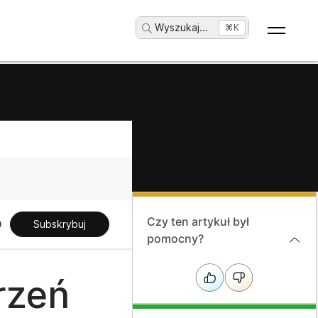
Wyszukaj
...
⌘K
Czy ten artykuł był
Subskrybuj
pomocny?
rzeń