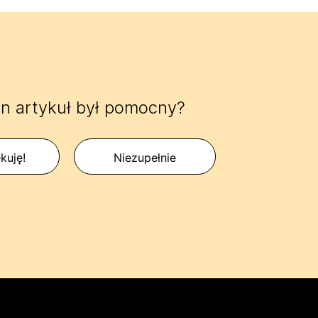
n artykuł był pomocny?
kuję!
Niezupełnie