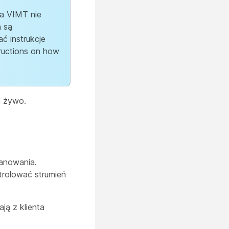
ga VIMT nie
 są
ć instrukcje
ructions on how
a żywo.
lanowania.
trolować strumień
ją z klienta