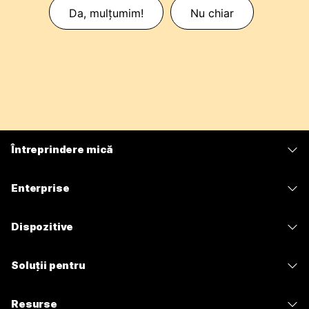
Da, mulțumim!
Nu chiar
Întreprindere mică
Prețuri
Enterprise
Aplicația Webex
Webex Suite
Dispozitive
Meetings
Calling
Căști
Calling
Soluții pentru
Meetings
Camere
Mesagerie
Educație
Mesagerie
Resurse
Seria Desk