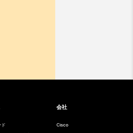
ス
会社
ード
Cisco