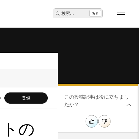
検索
...
⌘K
この投稿記事は役に立ちまし
登録
たか？
ントの