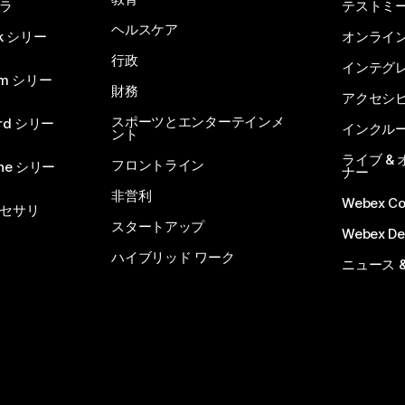
ラ
テストミ
ヘルスケア
sk シリー
オンライ
行政
インテグ
om シリー
財務
アクセシ
スポーツとエンターテインメ
rd シリー
インクル
ント
ライブ &
フロントライン
one シリー
ナー
非営利
Webex C
セサリ
スタートアップ
Webex De
ハイブリッド ワーク
ニュース 