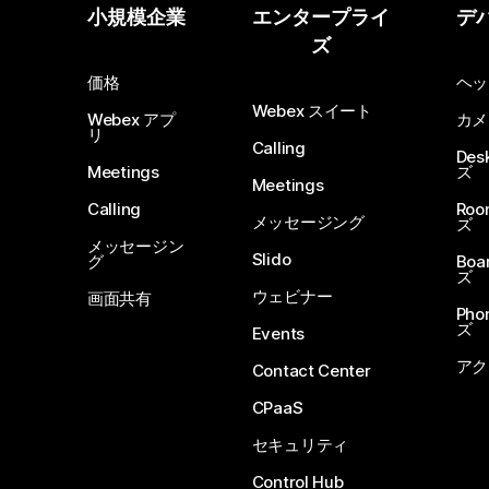
小規模企業
エンタープライ
デ
ズ
価格
ヘッ
Webex スイート
Webex アプ
カメ
リ
Calling
De
Meetings
ズ
Meetings
Calling
Ro
メッセージング
ズ
メッセージン
Slido
グ
Boa
ズ
ウェビナー
画面共有
Ph
ズ
Events
アク
Contact Center
CPaaS
セキュリティ
Control Hub