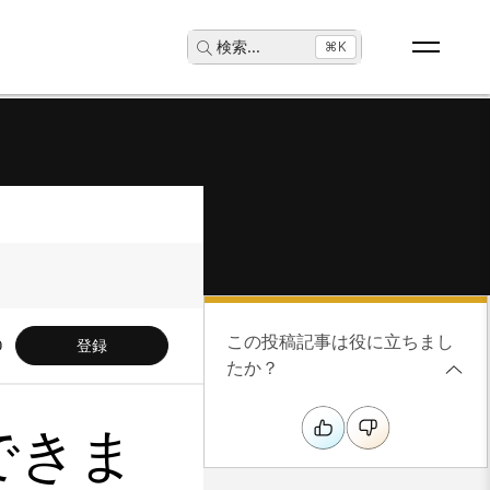
検索
...
⌘K
この投稿記事は役に立ちまし
登録
たか？
用できま