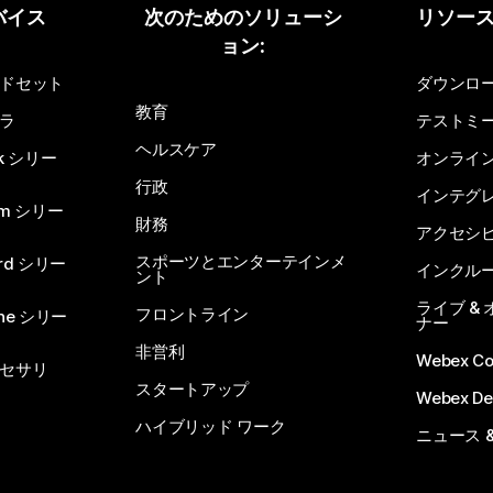
バイス
次のためのソリューシ
リソー
ョン:
ドセット
ダウンロ
教育
ラ
テストミ
ヘルスケア
sk シリー
オンライ
行政
インテグ
om シリー
財務
アクセシ
スポーツとエンターテインメ
rd シリー
インクル
ント
ライブ &
フロントライン
one シリー
ナー
非営利
Webex C
セサリ
スタートアップ
Webex De
ハイブリッド ワーク
ニュース 