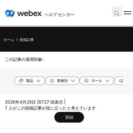
ヘルプ センター
ホーム
/
投稿記事
この記事の適用対象:
製品
業種別
ロール
オペ
2026年4月29日 |
6727 回表示 |
1 人がこの投稿記事が役に立ったと考えています
登録