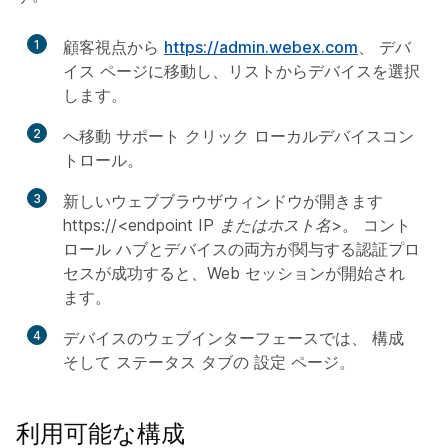
1
顧客視点から
https:/​/​admin.webex.com
、
デバ
イス
ページに移動し、リストからデバイスを選択
します。
2
へ移動
サポート
クリック
ローカルデバイスコン
トロール
。
3
新しいウェブブラウザウィンドウが開きます
https://<endpoint IP またはホスト名>
。 コント
ロール ハブとデバイスの両方が関与する認証プロ
セスが成功すると、Web セッションが開始され
ます。
4
デバイスのウェブインターフェースでは、
構成
そして
ステータス
タブの
設定
ページ。
利用可能な構成